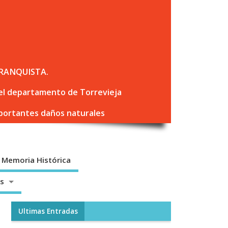
RANQUISTA.
 del departamento de Torrevieja
mportantes daños naturales
Memoria Histórica
os
Ultimas Entradas