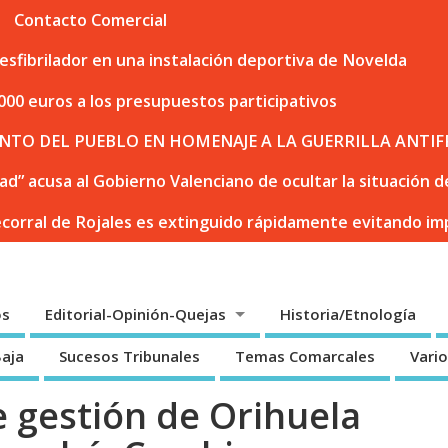
Contacto Comercial
sfibrilador en una instalación deportiva de Novelda
000 euros a los presupuestos participativos
NTO DEL PUEBLO EN HOMENAJE A LA GUERRILLA ANTIF
dad” acusa al Gobierno Valenciano de ocultar la situación
ecorral de Rojales es extinguido rápidamente evitando i
os
Editorial-Opinión-Quejas
Historia/Etnología
Baja
Sucesos Tribunales
Temas Comarcales
Vari
e gestión de Orihuela