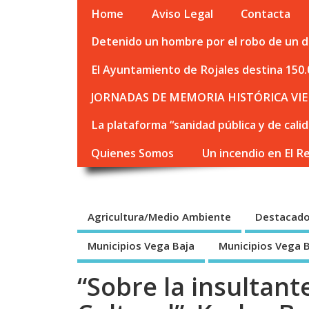
Home
Aviso Legal
Contacta
Detenido un hombre por el robo de un de
El Ayuntamiento de Rojales destina 150.
JORNADAS DE MEMORIA HISTÓRICA VIE
La plataforma “sanidad pública y de cali
Quienes Somos
Un incendio en El R
Agricultura/Medio Ambiente
Destacad
Municipios Vega Baja
Municipios Vega 
“Sobre la insultant