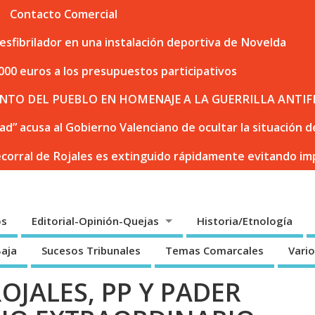
Contacto Comercial
sfibrilador en una instalación deportiva de Novelda
000 euros a los presupuestos participativos
NTO DEL PUEBLO EN HOMENAJE A LA GUERRILLA ANTIF
dad” acusa al Gobierno Valenciano de ocultar la situación
ecorral de Rojales es extinguido rápidamente evitando i
os
Editorial-Opinión-Quejas
Historia/Etnología
Baja
Sucesos Tribunales
Temas Comarcales
Vari
OJALES, PP Y PADER