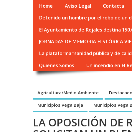
Home
Aviso Legal
Contacta
Detenido un hombre por el robo de un de
El Ayuntamiento de Rojales destina 150.
JORNADAS DE MEMORIA HISTÓRICA VIE
La plataforma “sanidad pública y de cali
Quienes Somos
Un incendio en El R
Agricultura/Medio Ambiente
Destacad
Municipios Vega Baja
Municipios Vega 
LA OPOSICIÓN DE R