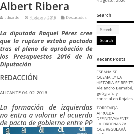
4 agosto, 2026
Albert Ribera
Search
eduardo
4 febrero, 2016
Destacados
La diputada Raquel Pérez cree
que la ruptura estaba pactada
tras el pleno de aprobación de
los Presupuestos 2016 de la
Recent Posts
Diputación
ESPAÑA SE
REDACCIÓN
QUEMA…Y LA
HISTORIA SE REPITE.
Alejandro Bernabé,
ALICANTE 04-02-2016
geógrafo y
concejal en Rojales
La formación de izquierdas
TORREVIEJA
no entra a valorar el acuerdo
APRUEBA
DEFINITIVAMENTE
de pacto de gobierno
entre PP
LA ORDENANZA
QUE REGULARÁ