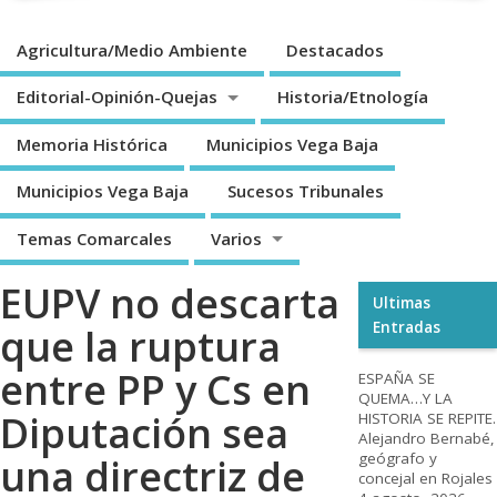
Agricultura/Medio Ambiente
Destacados
Editorial-Opinión-Quejas
Historia/Etnología
Memoria Histórica
Municipios Vega Baja
Municipios Vega Baja
Sucesos Tribunales
Temas Comarcales
Varios
EUPV no descarta
Ultimas
Entradas
que la ruptura
entre PP y Cs en
ESPAÑA SE
QUEMA…Y LA
Diputación sea
HISTORIA SE REPITE.
Alejandro Bernabé,
geógrafo y
una directriz de
concejal en Rojales