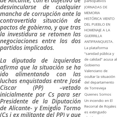
de Alicante, con el objetivo de
participativos
desvincularse de cualquier
JORNADAS DE
mancha de corrupción ante la
MEMORIA
HISTÓRICA VIENTO
controvertida situación de
DEL PUEBLO EN
pactos de gobierno, y que tras
HOMENAJE A LA
la investidura se retomen las
GUERRILLA
negociaciones entre los dos
ANTIFRANQUISTA.
partidos implicados.
La plataforma
“sanidad pública y
La diputada de izquierdas
de calidad” acusa al
Gobierno
afirma que la situación se ha
Valenciano de
ido alimentando con las
ocultar la situación
luchas enquistadas entre José
del departamento
Ciscar (PP) –vetado
de Torrevieja
inicialmente por Cs para ser
Quienes Somos
Presidente de la Diputación
Un incendio en El
de Alicante- y Emigdio Tormo
Recorral de Rojales
es extinguido
(Cs i ex militante del PP) y que