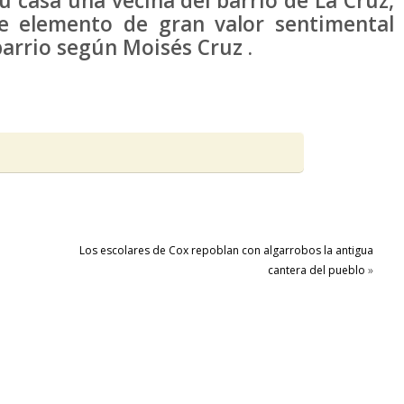
u casa una vecina del barrio de La Cruz,
te elemento de gran valor sentimental
barrio según Moisés Cruz .
Los escolares de Cox repoblan con algarrobos la antigua
cantera del pueblo
»