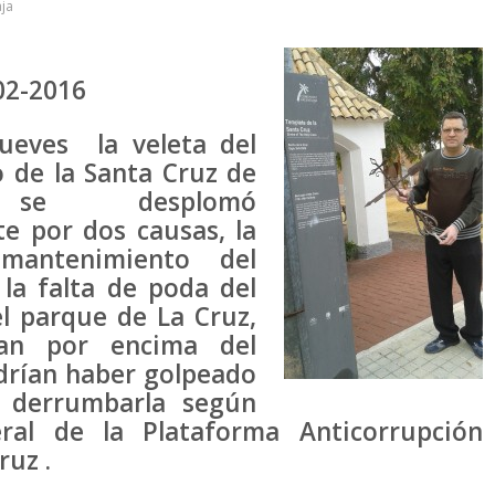
ja
02-2016
jueves la veleta del
de la Santa Cruz de
 se desplomó
e por dos causas, la
mantenimiento del
la falta de poda del
l parque de La Cruz,
an por encima del
drían haber golpeado
y derrumbarla según
eral de la Plataforma Anticorrupción
ruz .