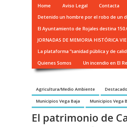
Home
Aviso Legal
Contacta
Detenido un hombre por el robo de un de
El Ayuntamiento de Rojales destina 150.
JORNADAS DE MEMORIA HISTÓRICA VIE
La plataforma “sanidad pública y de cali
Quienes Somos
Un incendio en El R
Agricultura/Medio Ambiente
Destacad
Municipios Vega Baja
Municipios Vega 
El patrimonio de Ca