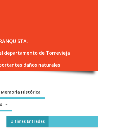
RANQUISTA.
 del departamento de Torrevieja
mportantes daños naturales
Memoria Histórica
os
Ultimas Entradas