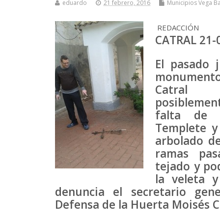
eduardo
21 febrero, 2016
Municipios Vega Ba
REDACCIÓN
CATRAL 21-
El pasado 
monumento 
Catral
posiblement
falta de 
Templete y 
arbolado de
ramas pas
tejado y po
la veleta 
denuncia el secretario gen
Defensa de la Huerta Moisés C