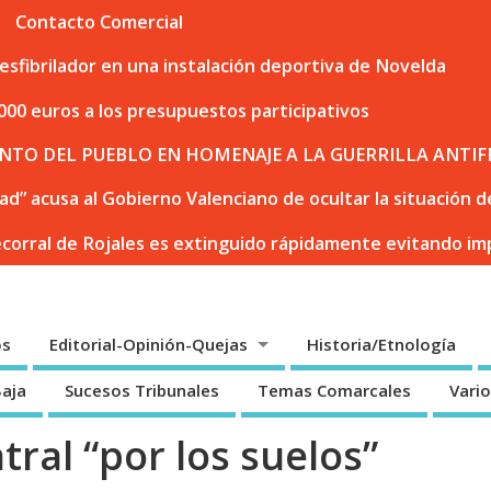
Contacto Comercial
sfibrilador en una instalación deportiva de Novelda
000 euros a los presupuestos participativos
NTO DEL PUEBLO EN HOMENAJE A LA GUERRILLA ANTIF
dad” acusa al Gobierno Valenciano de ocultar la situación
ecorral de Rojales es extinguido rápidamente evitando i
os
Editorial-Opinión-Quejas
Historia/Etnología
Baja
Sucesos Tribunales
Temas Comarcales
Vari
tral “por los suelos”