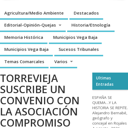
Agricultura/Medio Ambiente
Destacados
Editorial-Opinión-Quejas
Historia/Etnología
Memoria Histórica
Municipios Vega Baja
Municipios Vega Baja
Sucesos Tribunales
Temas Comarcales
Varios
TORREVIEJA
Ultimas
Entradas
SUSCRIBE UN
CONVENIO CON
ESPAÑA SE
QUEMA…Y LA
LA ASOCIACIÓN
HISTORIA SE REPITE.
Alejandro Bernabé,
geógrafo y
COMPROMISO
concejal en Rojales