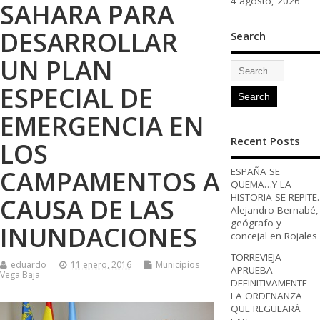
4 agosto, 2026
SAHARA PARA
DESARROLLAR
Search
UN PLAN
ESPECIAL DE
EMERGENCIA EN
Recent Posts
LOS
CAMPAMENTOS A
ESPAÑA SE
QUEMA…Y LA
HISTORIA SE REPITE.
CAUSA DE LAS
Alejandro Bernabé,
geógrafo y
INUNDACIONES
concejal en Rojales
TORREVIEJA
eduardo
11 enero, 2016
Municipios
APRUEBA
Vega Baja
DEFINITIVAMENTE
LA ORDENANZA
QUE REGULARÁ