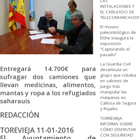
LAS
INSTALACIONES Y
EL CABLEADO DE
TELECOMUNICACIO
El museo
paleontológico de
Elche inaugura la
exposición
“Capturando el
pasado”
La Guardia Civil
Entregará 14.700€ para
desarticula un
sufragar dos camiones que
grupo que robaba
en salones de
llevan medicinas, alimentos,
juego tras
mantas y ropa a los refugiados
manipular las
máquinas en
saharauis
Callosa de Segura
y Rojales
REDACCIÓN
TORREVIEJA
INFORMA SOBRE
TOREVIEJA 11-01-2016
CÓMO DISFRUTAR
CON SEGURIDAD
El Ayuntamiento de