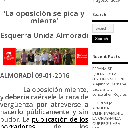
4 agosto, 2026
‘La oposición se pica y
Search
miente’
Esquerra Unida Almoradí
Recent Posts
ESPAÑA SE
QUEMA…Y LA
ALMORADÍ 09-01-2016
HISTORIA SE REPITE.
Alejandro Bernabé,
La oposición miente,
geógrafo y
concejal en Rojales
y debería caérsele la cara de
vergüenza por atreverse a
TORREVIEJA
APRUEBA
hacerlo públicamente y sin
DEFINITIVAMENTE
pudor. La
publicación de los
LA ORDENANZA
QUE REGULARÁ
borradores
de los