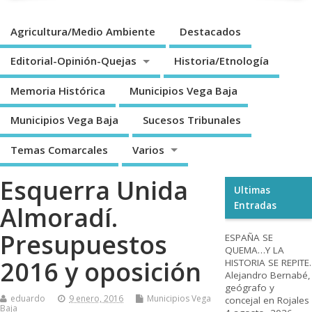
Agricultura/Medio Ambiente
Destacados
Editorial-Opinión-Quejas
Historia/Etnología
Memoria Histórica
Municipios Vega Baja
Municipios Vega Baja
Sucesos Tribunales
Temas Comarcales
Varios
Esquerra Unida
Ultimas
Entradas
Almoradí.
Presupuestos
ESPAÑA SE
QUEMA…Y LA
2016 y oposición
HISTORIA SE REPITE.
Alejandro Bernabé,
geógrafo y
eduardo
9 enero, 2016
Municipios Vega
concejal en Rojales
Baja