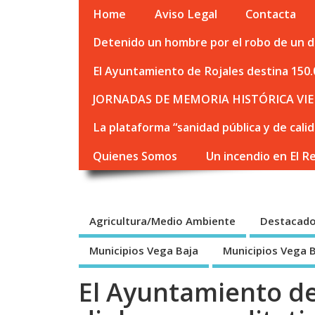
Home
Aviso Legal
Contacta
Detenido un hombre por el robo de un de
El Ayuntamiento de Rojales destina 150.
JORNADAS DE MEMORIA HISTÓRICA VIE
La plataforma “sanidad pública y de cali
Quienes Somos
Un incendio en El R
Agricultura/Medio Ambiente
Destacad
Municipios Vega Baja
Municipios Vega 
El Ayuntamiento d