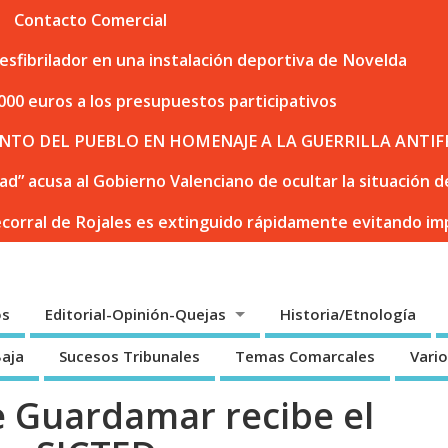
Contacto Comercial
sfibrilador en una instalación deportiva de Novelda
000 euros a los presupuestos participativos
NTO DEL PUEBLO EN HOMENAJE A LA GUERRILLA ANTIF
dad” acusa al Gobierno Valenciano de ocultar la situación
ecorral de Rojales es extinguido rápidamente evitando i
os
Editorial-Opinión-Quejas
Historia/Etnología
Baja
Sucesos Tribunales
Temas Comarcales
Vari
e Guardamar recibe el