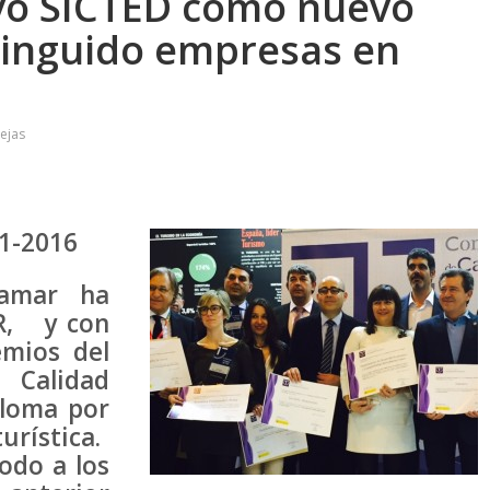
ivo SICTED como nuevo
tinguido empresas en
ejas
1-2016
damar ha
UR, y con
emios del
e Calidad
ploma por
urística.
odo a los