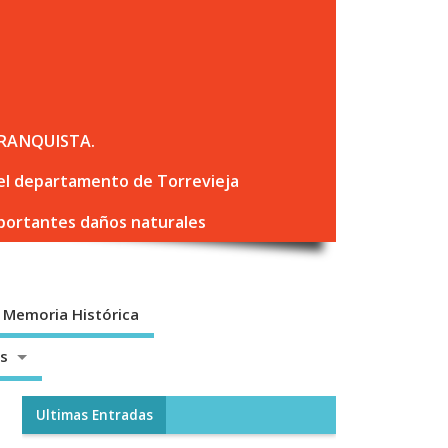
RANQUISTA.
 del departamento de Torrevieja
mportantes daños naturales
Memoria Histórica
os
Ultimas Entradas