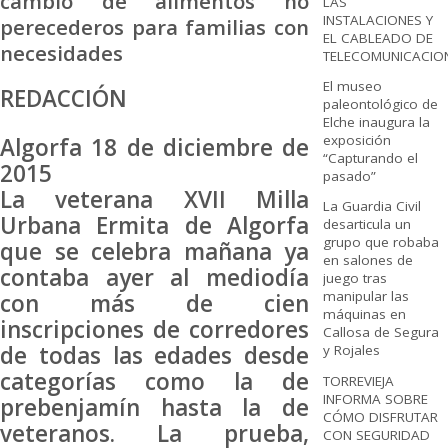
cambio de alimentos no
LAS
INSTALACIONES Y
perecederos para familias con
EL CABLEADO DE
necesidades
TELECOMUNICACIO
El museo
REDACCIÓN
paleontológico de
Elche inaugura la
exposición
Algorfa 18 de diciembre de
“Capturando el
2015
pasado”
La veterana XVII Milla
La Guardia Civil
Urbana Ermita de Algorfa
desarticula un
grupo que robaba
que se celebra mañana ya
en salones de
contaba ayer al mediodía
juego tras
manipular las
con más de cien
máquinas en
inscripciones de corredores
Callosa de Segura
de todas las edades desde
y Rojales
categorías como la de
TORREVIEJA
INFORMA SOBRE
prebenjamín hasta la de
CÓMO DISFRUTAR
veteranos. La prueba,
CON SEGURIDAD