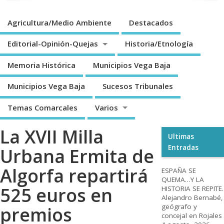
Agricultura/Medio Ambiente
Destacados
Editorial-Opinión-Quejas
Historia/Etnología
Memoria Histórica
Municipios Vega Baja
Municipios Vega Baja
Sucesos Tribunales
Temas Comarcales
Varios
La XVII Milla
Ultimas
Entradas
Urbana Ermita de
Algorfa repartirá
ESPAÑA SE
QUEMA…Y LA
525 euros en
HISTORIA SE REPITE.
Alejandro Bernabé,
geógrafo y
premios
concejal en Rojales