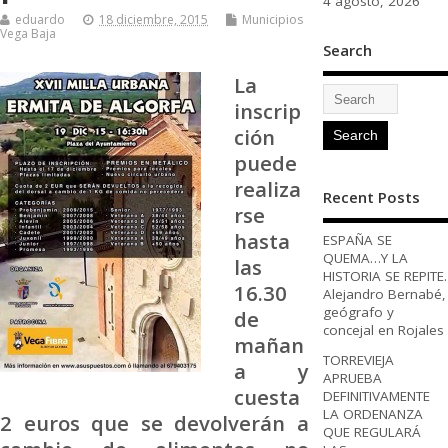
4 agosto, 2026
eduardo
18 diciembre, 2015
Municipios
Vega Baja
Search
La
inscrip
ción
puede
realiza
Recent Posts
rse
hasta
ESPAÑA SE
QUEMA…Y LA
las
HISTORIA SE REPITE.
16.30
Alejandro Bernabé,
geógrafo y
de
concejal en Rojales
mañan
TORREVIEJA
a y
APRUEBA
cuesta
DEFINITIVAMENTE
LA ORDENANZA
2 euros que se devolverán a
QUE REGULARÁ