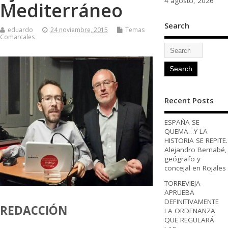
4 agosto, 2026
Mediterráneo
Search
eduardo
24 noviembre, 2015
Temas
Comarcales
Recent Posts
ESPAÑA SE
QUEMA…Y LA
HISTORIA SE REPITE.
Alejandro Bernabé,
geógrafo y
concejal en Rojales
TORREVIEJA
APRUEBA
DEFINITIVAMENTE
REDACCIÓN
LA ORDENANZA
QUE REGULARÁ