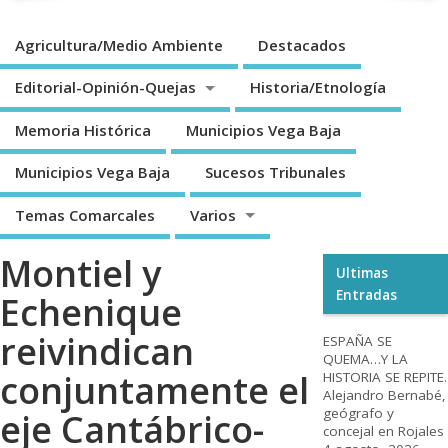
Agricultura/Medio Ambiente
Destacados
Editorial-Opinión-Quejas
Historia/Etnología
Memoria Histórica
Municipios Vega Baja
Municipios Vega Baja
Sucesos Tribunales
Temas Comarcales
Varios
Montiel y
Ultimas
Entradas
Echenique
reivindican
ESPAÑA SE
QUEMA…Y LA
conjuntamente el
HISTORIA SE REPITE.
Alejandro Bernabé,
geógrafo y
eje Cantábrico-
concejal en Rojales