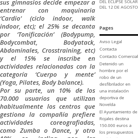
sus gimnasios decide empezar a
DEL ECLIPSE SOLAR
DEL 12 DE AGOSTO
entrenar con maquinaria
‘Cardio’ (ciclo indoor, walk
indoor, etc); el 25% se decanta
Pages
por ‘Tonificación’ (Bodypump,
Bodycombat, Bodyatack,
Aviso Legal
Abdominales, Crosstraining, etc)
Contacta
Contacto Comercial
y el 15% se inscribe en
Detenido un
actividades relacionadas con la
hombre por el
categoría ‘Cuerpo y mente’
robo de un
(Yoga, Pilates, Body balance).
desfibrilador en
Por su parte, un 10% de los
una instalación
70.000 usuarios que utilizan
deportiva de
Novelda
habitualmente los centros que
El Ayuntamiento de
gestiona la compañía prefiere
Rojales destina
actividades coreografiadas,
150.000 euros a
como Zumba o Dance, y otro
los presupuestos