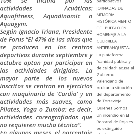
10% se inclina por las
participativos
actividades Acuáticas:
JORNADAS DE
Aquafitness, Aquadinamic o
MEMORIA
HISTÓRICA VIENTO
Aquagym.
DEL PUEBLO EN
Según Ignacio Triana, Presidente
HOMENAJE A LA
de Forus “El 47% de las altas que
GUERRILLA
se producen en los centros
ANTIFRANQUISTA.
deportivos durante septiembre y
La plataforma
octubre optan por participar en
“sanidad pública y
de calidad” acusa al
las actividades dirigidas. La
Gobierno
mayor parte de los nuevos
Valenciano de
inscritos se centran en ejercicios
ocultar la situación
con maquinaria de ‘Cardio’ y en
del departamento
actividades más suaves, como
de Torrevieja
Pilates, Yoga o Zumba; es decir,
Quienes Somos
Un incendio en El
actividades coreografiadas que
Recorral de Rojales
no requieren mucha técnica”.
es extinguido
En algunos meses, el porcentaje