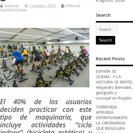
4 agosto, 2026
eduardo
1 octubre, 2015
Editorial-
Opinión-Quejas
Search
Recent Posts
ESPAÑA SE
QUEMA…Y LA
HISTORIA SE REPITE.
Alejandro Bernabé,
geógrafo y
concejal en Rojales
El 40% de los usuarios
TORREVIEJA
deciden practicar con este
APRUEBA
tipo de maquinaria, que
DEFINITIVAMENTE
LA ORDENANZA
incluye actividades “ciclo
QUE REGULARÁ
indoor” (bicicleta estática) y