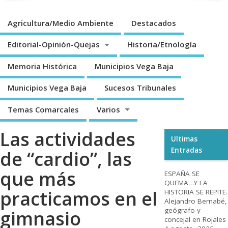
Agricultura/Medio Ambiente
Destacados
Editorial-Opinión-Quejas
Historia/Etnología
Memoria Histórica
Municipios Vega Baja
Municipios Vega Baja
Sucesos Tribunales
Temas Comarcales
Varios
Las actividades
Ultimas
Entradas
de “cardio”, las
que más
ESPAÑA SE
QUEMA…Y LA
practicamos en el
HISTORIA SE REPITE.
Alejandro Bernabé,
geógrafo y
gimnasio
concejal en Rojales