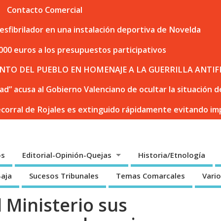
Contacto Comercial
sfibrilador en una instalación deportiva de Novelda
000 euros a los presupuestos participativos
NTO DEL PUEBLO EN HOMENAJE A LA GUERRILLA ANTIF
dad” acusa al Gobierno Valenciano de ocultar la situación
ecorral de Rojales es extinguido rápidamente evitando i
os
Editorial-Opinión-Quejas
Historia/Etnología
Baja
Sucesos Tribunales
Temas Comarcales
Vari
 Ministerio sus