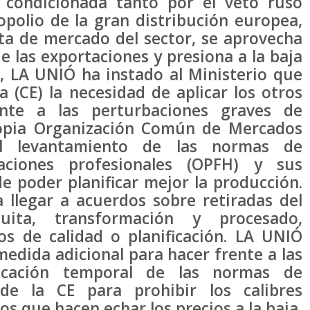
 condicionada tanto por el veto ruso
opolio de la gran distribución europea,
ta de mercado del sector, se aprovecha
 las exportaciones y presiona a la baja
s, LA UNIÓ ha instado al Ministerio que
 (CE) la necesidad de aplicar los otros
nte a las perturbaciones graves de
ropia Organización Común de Mercados
el levantamiento de las normas de
aciones profesionales (OPFH) y sus
de poder planificar mejor la producción.
a llegar a acuerdos sobre retiradas del
tuita, transformación y procesado,
os de calidad o planificación. LA UNIÓ
dida adicional para hacer frente a las
ficación temporal de las normas de
 de la CE para prohibir los calibres
os que hacen echar los precios a la baja.