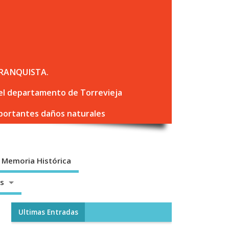
RANQUISTA.
 del departamento de Torrevieja
mportantes daños naturales
Memoria Histórica
os
Ultimas Entradas