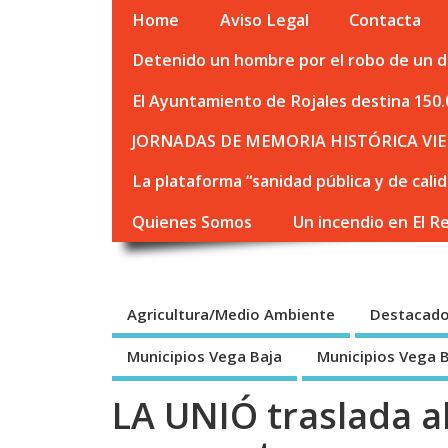
Home
Aviso Legal
Contacta
Detenido un hombre por el robo de un de
El Ayuntamiento de Rojales destina 150.
JORNADAS DE MEMORIA HISTÓRICA VIE
La plataforma “sanidad pública y de cali
Quienes Somos
Un incendio en El R
Agricultura/Medio Ambiente
Destacad
Municipios Vega Baja
Municipios Vega 
LA UNIÓ traslada al