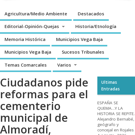
Agricultura/Medio Ambiente
Destacados
Editorial-Opinión-Quejas
Historia/Etnología
Memoria Histórica
Municipios Vega Baja
Municipios Vega Baja
Sucesos Tribunales
Temas Comarcales
Varios
Ciudadanos pide
Ultimas
Entradas
reformas para el
cementerio
ESPAÑA SE
QUEMA…Y LA
municipal de
HISTORIA SE REPITE.
Alejandro Bernabé,
geógrafo y
Almoradí,
concejal en Rojales