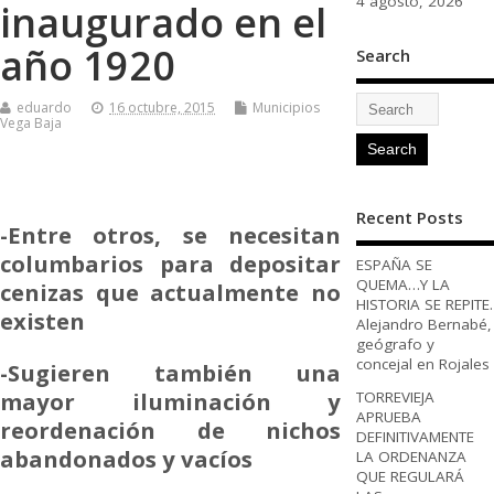
4 agosto, 2026
inaugurado en el
año 1920
Search
eduardo
16 octubre, 2015
Municipios
Vega Baja
Recent Posts
-Entre otros, se necesitan
columbarios para depositar
ESPAÑA SE
QUEMA…Y LA
cenizas que actualmente no
HISTORIA SE REPITE.
existen
Alejandro Bernabé,
geógrafo y
concejal en Rojales
-Sugieren también una
mayor iluminación y
TORREVIEJA
APRUEBA
reordenación de nichos
DEFINITIVAMENTE
abandonados y vacíos
LA ORDENANZA
QUE REGULARÁ