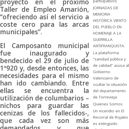
proyecto en el próximo
participativos
Taller de Empleo Amarión,
JORNADAS DE
MEMORIA
“ofreciendo así el servicio a
HISTÓRICA VIENTO
coste cero para las arcas
DEL PUEBLO EN
municipales”.
HOMENAJE A LA
GUERRILLA
El Camposanto municipal
ANTIFRANQUISTA.
fue inaugurado y
La plataforma
bendecido el 29 de julio de
“sanidad pública y
de calidad” acusa al
1º920 y, desde entonces, las
Gobierno
necesidades para el mismo
Valenciano de
han ido cambiando. Entre
ocultar la situación
ellas se encuentra la
del departamento
utilización de columbarios –
de Torrevieja
nichos para guardar las
Quienes Somos
Un incendio en El
cenizas de los fallecidos-,
Recorral de Rojales
que cada vez son más
es extinguido
demandados y que