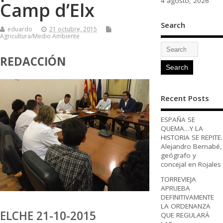
4 agosto, 2026
Camp d’Elx
Search
eduardo
21 octubre, 2015
Agricultura/Medio Ambiente
REDACCIÓN
Recent Posts
ESPAÑA SE
QUEMA…Y LA
HISTORIA SE REPITE.
Alejandro Bernabé,
geógrafo y
concejal en Rojales
TORREVIEJA
APRUEBA
DEFINITIVAMENTE
LA ORDENANZA
ELCHE 21-10-2015
QUE REGULARÁ