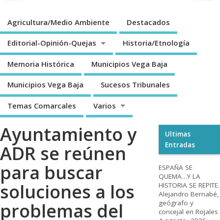
Agricultura/Medio Ambiente
Destacados
Editorial-Opinión-Quejas
Historia/Etnología
Memoria Histórica
Municipios Vega Baja
Municipios Vega Baja
Sucesos Tribunales
Temas Comarcales
Varios
Ayuntamiento y
Ultimas
Entradas
ADR se reúnen
para buscar
ESPAÑA SE
QUEMA…Y LA
soluciones a los
HISTORIA SE REPITE.
Alejandro Bernabé,
geógrafo y
problemas del
concejal en Rojales