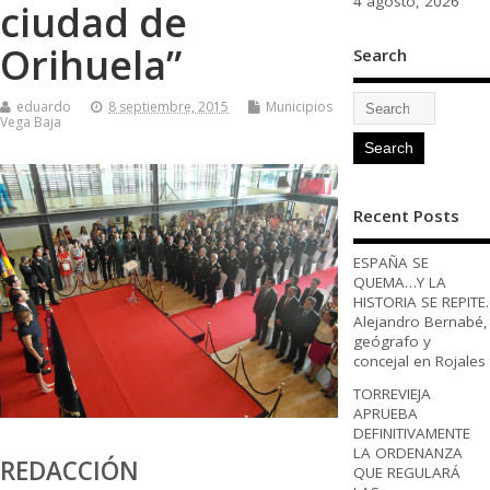
4 agosto, 2026
ciudad de
Orihuela”
Search
eduardo
8 septiembre, 2015
Municipios
Vega Baja
Recent Posts
ESPAÑA SE
QUEMA…Y LA
HISTORIA SE REPITE.
Alejandro Bernabé,
geógrafo y
concejal en Rojales
TORREVIEJA
APRUEBA
DEFINITIVAMENTE
LA ORDENANZA
REDACCIÓN
QUE REGULARÁ