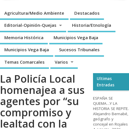
Agricultura/Medio Ambiente
Destacados
Editorial-Opinión-Quejas
Historia/Etnología
Memoria Histórica
Municipios Vega Baja
Municipios Vega Baja
Sucesos Tribunales
Temas Comarcales
Varios
La Policía Local
Ultimas
Entradas
homenajea a sus
agentes por “su
ESPAÑA SE
QUEMA…Y LA
compromiso y
HISTORIA SE REPITE.
Alejandro Bernabé,
geógrafo y
lealtad con la
concejal en Rojales