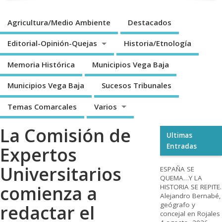
Agricultura/Medio Ambiente
Destacados
Editorial-Opinión-Quejas
Historia/Etnología
Memoria Histórica
Municipios Vega Baja
Municipios Vega Baja
Sucesos Tribunales
Temas Comarcales
Varios
La Comisión de
Ultimas
Entradas
Expertos
Universitarios
ESPAÑA SE
QUEMA…Y LA
comienza a
HISTORIA SE REPITE.
Alejandro Bernabé,
geógrafo y
redactar el
concejal en Rojales