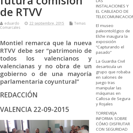
futura comisión
LAS
INSTALACIONES Y
de RTVV
EL CABLEADO DE
TELECOMUNICACIO
eduardo
22 septiembre, 2015
Temas
El museo
Comarcales
paleontológico de
Elche inaugura la
Montiel remarca que la nueva
exposición
“Capturando el
RTVV debe ser “patrimonio de
pasado”
todos los valencianos y
La Guardia Civil
valencianas y no obra de un
desarticula un
grupo que robaba
gobierno o de una mayoría
en salones de
parlamentaria coyuntural”
juego tras
manipular las
REDACCIÓN
máquinas en
Callosa de Segura
y Rojales
VALENCIA 22-09-2015
TORREVIEJA
INFORMA SOBRE
CÓMO DISFRUTAR
CON SEGURIDAD