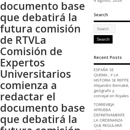
4 agosto, 2026
documento base
que debatirá la
Search
futura comisión
de RTVLa
Comisión de
Recent Posts
Expertos
Universitarios
ESPAÑA SE
QUEMA…Y LA
HISTORIA SE REPITE.
comienza a
Alejandro Bernabé,
geógrafo y
redactar el
concejal en Rojales
documento base
TORREVIEJA
APRUEBA
que debatirá la
DEFINITIVAMENTE
LA ORDENANZA
QUE REGULARÁ