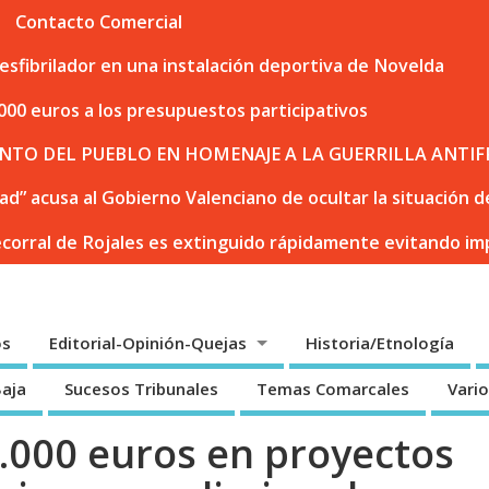
Contacto Comercial
sfibrilador en una instalación deportiva de Novelda
000 euros a los presupuestos participativos
NTO DEL PUEBLO EN HOMENAJE A LA GUERRILLA ANTIF
dad” acusa al Gobierno Valenciano de ocultar la situación
ecorral de Rojales es extinguido rápidamente evitando i
os
Editorial-Opinión-Quejas
Historia/Etnología
Baja
Sucesos Tribunales
Temas Comarcales
Vari
0.000 euros en proyectos