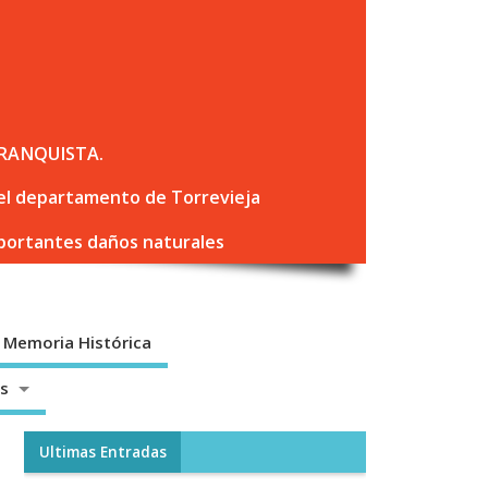
RANQUISTA.
 del departamento de Torrevieja
mportantes daños naturales
Memoria Histórica
os
Ultimas Entradas