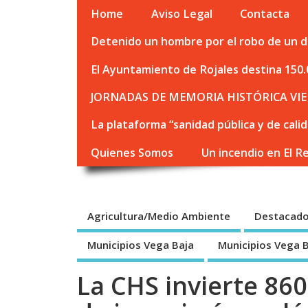
Home
Aviso Legal
Contacta
Detenido un hombre por el robo de un de
El Ayuntamiento de Rojales destina 150.
JORNADAS DE MEMORIA HISTÓRICA VIE
La plataforma “sanidad pública y de cali
Quienes Somos
Un incendio en El R
Agricultura/Medio Ambiente
Destacad
Municipios Vega Baja
Municipios Vega 
La CHS invierte 86