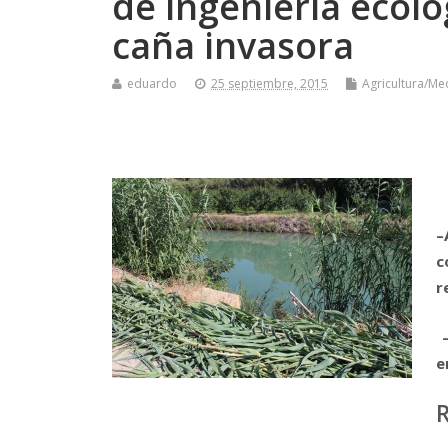
de ingeniería ecoló
caña invasora
eduardo
25 septiembre, 2015
Agricultura/M
–
c
r
e