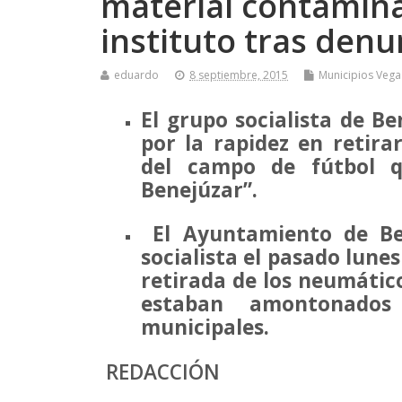
material contamina
instituto tras denu
eduardo
8 septiembre, 2015
Municipios Vega
El grupo socialista de Be
por la rapidez en retir
del campo de fútbol qu
Benejúzar”.
El Ayuntamiento de Be
socialista el pasado lune
retirada de los neumático
estaban amontonados 
municipales.
REDACCIÓN