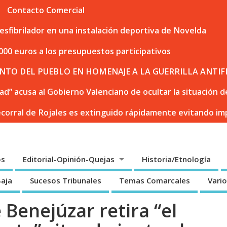
Contacto Comercial
sfibrilador en una instalación deportiva de Novelda
000 euros a los presupuestos participativos
NTO DEL PUEBLO EN HOMENAJE A LA GUERRILLA ANTIF
dad” acusa al Gobierno Valenciano de ocultar la situación
ecorral de Rojales es extinguido rápidamente evitando i
os
Editorial-Opinión-Quejas
Historia/Etnología
Baja
Sucesos Tribunales
Temas Comarcales
Vari
Benejúzar retira “el