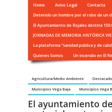
Home
Aviso Legal
Contacta
Detenido un hombre por el robo de un de
El Ayuntamiento de Rojales destina 150.
JORNADAS DE MEMORIA HISTÓRICA VIE
La plataforma “sanidad pública y de cali
Quienes Somos
Un incendio en El R
Agricultura/Medio Ambiente
Destacad
Municipios Vega Baja
Municipios Vega 
El ayuntamiento de 