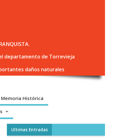
RANQUISTA.
 del departamento de Torrevieja
mportantes daños naturales
Memoria Histórica
os
Ultimas Entradas