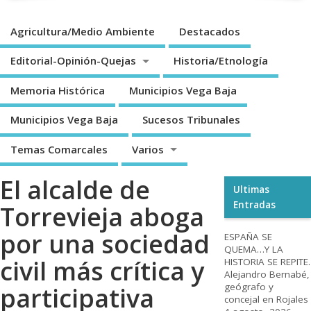
Agricultura/Medio Ambiente
Destacados
Editorial-Opinión-Quejas
Historia/Etnología
Memoria Histórica
Municipios Vega Baja
Municipios Vega Baja
Sucesos Tribunales
Temas Comarcales
Varios
El alcalde de
Ultimas
Entradas
Torrevieja aboga
por una sociedad
ESPAÑA SE
QUEMA…Y LA
civil más crítica y
HISTORIA SE REPITE.
Alejandro Bernabé,
geógrafo y
participativa
concejal en Rojales