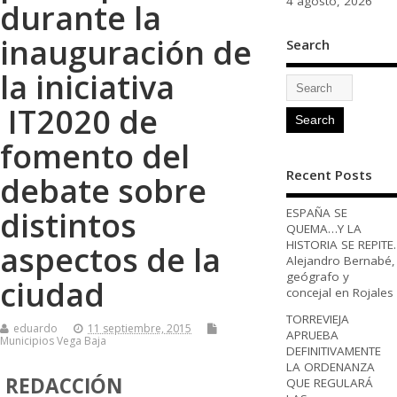
4 agosto, 2026
durante la
inauguración de
Search
la iniciativa
IT2020 de
fomento del
Recent Posts
debate sobre
distintos
ESPAÑA SE
QUEMA…Y LA
HISTORIA SE REPITE.
aspectos de la
Alejandro Bernabé,
geógrafo y
ciudad
concejal en Rojales
TORREVIEJA
eduardo
11 septiembre, 2015
APRUEBA
Municipios Vega Baja
DEFINITIVAMENTE
LA ORDENANZA
REDACCIÓN
QUE REGULARÁ