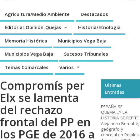
Agricultura/Medio Ambiente
Destacados
Editorial-Opinión-Quejas
Historia/Etnología
Memoria Histórica
Municipios Vega Baja
Municipios Vega Baja
Sucesos Tribunales
Temas Comarcales
Varios
Compromís per
Ultimas
Entradas
Elx se lamenta
del rechazo
ESPAÑA SE
QUEMA…Y LA
frontal del PP en
HISTORIA SE REPITE.
Alejandro Bernabé,
geógrafo y
los PGE de 2016 a
concejal en Rojales