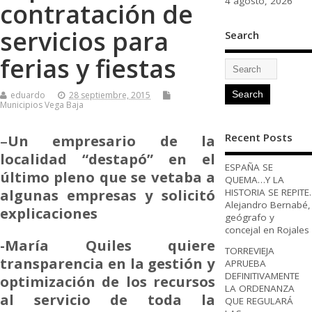
4 agosto, 2026
contratación de
servicios para
Search
ferias y fiestas
eduardo
28 septiembre, 2015
Municipios Vega Baja
Recent Posts
–
Un empresario de la
localidad “destapó” en el
ESPAÑA SE
último pleno que se vetaba a
QUEMA…Y LA
algunas empresas y solicitó
HISTORIA SE REPITE.
Alejandro Bernabé,
explicaciones
geógrafo y
concejal en Rojales
-María Quiles quiere
TORREVIEJA
transparencia en la gestión y
APRUEBA
DEFINITIVAMENTE
optimización de los recursos
LA ORDENANZA
al servicio de toda la
QUE REGULARÁ