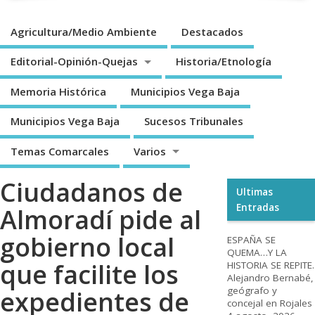
Agricultura/Medio Ambiente
Destacados
Editorial-Opinión-Quejas
Historia/Etnología
Memoria Histórica
Municipios Vega Baja
Municipios Vega Baja
Sucesos Tribunales
Temas Comarcales
Varios
Ciudadanos de
Ultimas
Entradas
Almoradí pide al
gobierno local
ESPAÑA SE
QUEMA…Y LA
que facilite los
HISTORIA SE REPITE.
Alejandro Bernabé,
geógrafo y
expedientes de
concejal en Rojales