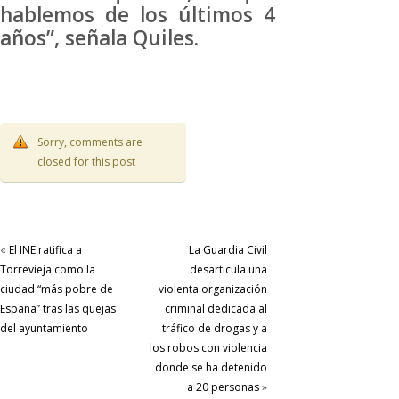
hablemos de los últimos 4
años”, señala Quiles.
Sorry, comments are
closed for this post
«
El INE ratifica a
La Guardia Civil
Torrevieja como la
desarticula una
ciudad “más pobre de
violenta organización
España” tras las quejas
criminal dedicada al
del ayuntamiento
tráfico de drogas y a
los robos con violencia
donde se ha detenido
a 20 personas
»