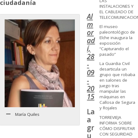
LAS
ciudadanía
INSTALACIONES Y
EL CABLEADO DE
Al
TELECOMUNICACIO
m
El museo
or
paleontológico de
Elche inaugura la
ad
exposición
í,
“Capturando el
pasado”
28
-
La Guardia Civil
desarticula un
09
grupo que robaba
-
en salones de
juego tras
20
manipular las
15
máquinas en
Callosa de Segura
y Rojales
La
María Quiles
TORREVIEJA
a
INFORMA SOBRE
gr
CÓMO DISFRUTAR
u
CON SEGURIDAD