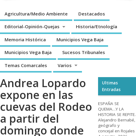
Agricultura/Medio Ambiente
Destacados
Editorial-Opinión-Quejas
Historia/Etnología
Memoria Histórica
Municipios Vega Baja
Municipios Vega Baja
Sucesos Tribunales
Temas Comarcales
Varios
Andrea Lopardo
Ultimas
Entradas
expone en las
cuevas del Rodeo
ESPAÑA SE
QUEMA…Y LA
a partir del
HISTORIA SE REPITE.
Alejandro Bernabé,
geógrafo y
domingo donde
concejal en Rojales