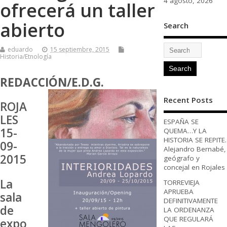
4 agosto, 2026
ofrecerá un taller
abierto
Search
eduardo
15 septiembre, 2015
Historia/Etnología
REDACCIÓN/E.D.G.
Recent Posts
ROJA
LES
ESPAÑA SE
15-
QUEMA…Y LA
HISTORIA SE REPITE.
09-
Alejandro Bernabé,
2015
geógrafo y
concejal en Rojales
La
TORREVIEJA
APRUEBA
sala
DEFINITIVAMENTE
de
LA ORDENANZA
QUE REGULARÁ
expo