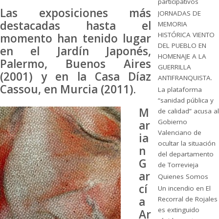
participativos
Las exposiciones más
JORNADAS DE
destacadas hasta el
MEMORIA
HISTÓRICA VIENTO
momento han tenido lugar
DEL PUEBLO EN
en el Jardín Japonés,
HOMENAJE A LA
Palermo, Buenos Aires
GUERRILLA
(2001) y en la Casa Díaz
ANTIFRANQUISTA.
Cassou, en Murcia (2011).
La plataforma
“sanidad pública y
M
de calidad” acusa al
Gobierno
ar
Valenciano de
ia
ocultar la situación
n
del departamento
G
de Torrevieja
ar
Quienes Somos
cí
Un incendio en El
a
Recorral de Rojales
es extinguido
Ar