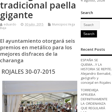
4 agosto, 2026
tradicional paella
gigante
Search
eduardo
30 julio, 2015
Municipios Vega
Baja
El ayuntamiento otorgará seis
premios en metálico para los
Recent Posts
mejores disfraces de la
charanga
ESPAÑA SE
QUEMA…Y LA
HISTORIA SE REPITE.
ROJALES 30-07-2015
Alejandro Bernabé,
geógrafo y
concejal en Rojales
TORREVIEJA
APRUEBA
DEFINITIVAMENTE
LA ORDENANZA
QUE REGULARÁ