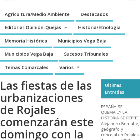
Agricultura/Medio Ambiente
Destacados
Editorial-Opinión-Quejas
Historia/Etnología
Memoria Histórica
Municipios Vega Baja
Municipios Vega Baja
Sucesos Tribunales
Temas Comarcales
Varios
Las fiestas de las
Ultimas
Entradas
urbanizaciones
de Rojales
ESPAÑA SE
QUEMA…Y LA
comenzarán este
HISTORIA SE REPITE.
Alejandro Bernabé,
geógrafo y
domingo con la
concejal en Rojales