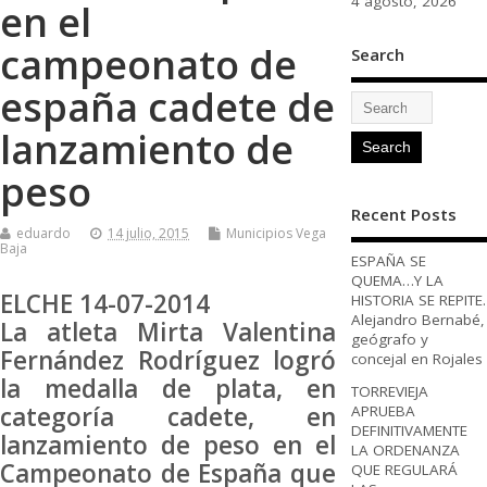
4 agosto, 2026
en el
campeonato de
Search
españa cadete de
lanzamiento de
peso
Recent Posts
eduardo
14 julio, 2015
Municipios Vega
Baja
ESPAÑA SE
QUEMA…Y LA
ELCHE 14-07-2014
HISTORIA SE REPITE.
Alejandro Bernabé,
La atleta Mirta Valentina
geógrafo y
Fernández Rodríguez logró
concejal en Rojales
la medalla de plata, en
TORREVIEJA
categoría cadete, en
APRUEBA
DEFINITIVAMENTE
lanzamiento de peso en el
LA ORDENANZA
Campeonato de España que
QUE REGULARÁ