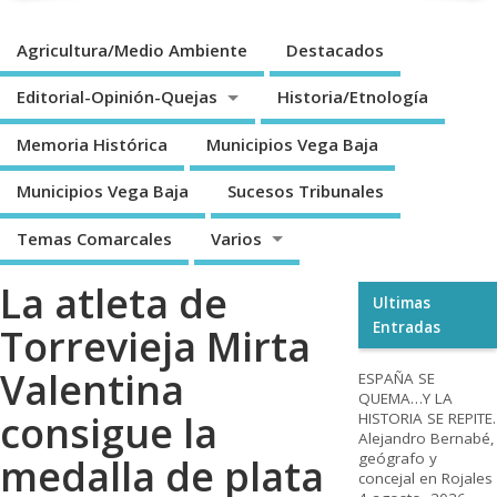
Agricultura/Medio Ambiente
Destacados
Editorial-Opinión-Quejas
Historia/Etnología
Memoria Histórica
Municipios Vega Baja
Municipios Vega Baja
Sucesos Tribunales
Temas Comarcales
Varios
La atleta de
Ultimas
Entradas
Torrevieja Mirta
Valentina
ESPAÑA SE
QUEMA…Y LA
consigue la
HISTORIA SE REPITE.
Alejandro Bernabé,
geógrafo y
medalla de plata
concejal en Rojales