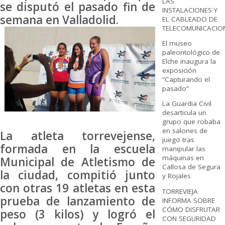
LAS
se disputó el pasado fin de
INSTALACIONES Y
semana en Valladolid.
EL CABLEADO DE
TELECOMUNICACIO
El museo
paleontológico de
Elche inaugura la
exposición
“Capturando el
pasado”
La Guardia Civil
desarticula un
grupo que robaba
en salones de
La atleta torrevejense,
juego tras
formada en la escuela
manipular las
máquinas en
Municipal de Atletismo de
Callosa de Segura
la ciudad, compitió junto
y Rojales
con otras 19 atletas en esta
TORREVIEJA
prueba de lanzamiento de
INFORMA SOBRE
CÓMO DISFRUTAR
peso (3 kilos) y logró el
CON SEGURIDAD