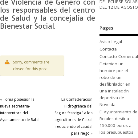
de Violencia de Género con
DEL ECLIPSE SOLAR
DEL 12 DE AGOSTO
los responsables del centro
de Salud y la concejalía de
Bienestar Social.
Pages
Aviso Legal
Contacta
Contacto Comercial
Sorry, comments are
Detenido un
closed for this post
hombre por el
robo de un
desfibrilador en
una instalación
deportiva de
«
Toma posesión la
La Confederación
Novelda
nueva secretaria-
Hidrográfica del
El Ayuntamiento de
interventora del
Segura “castiga ” a los
Rojales destina
Ayuntamiento de Rafal
agricultores de Catral
150.000 euros a
reduciendo el caudal
los presupuestos
para riego
»