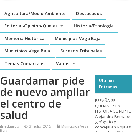
Agricultura/Medio Ambiente
Destacados
Editorial-Opinión-Quejas
Historia/Etnología
Memoria Histórica
Municipios Vega Baja
Municipios Vega Baja
Sucesos Tribunales
Temas Comarcales
Varios
Guardamar pide
Ultimas
Entradas
de nuevo ampliar
el centro de
ESPAÑA SE
QUEMA…Y LA
salud
HISTORIA SE REPITE.
Alejandro Bernabé,
geógrafo y
eduardo
31 julio, 2015
Municipios Vega
concejal en Rojales
Baja