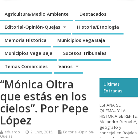
Agricultura/Medio Ambiente
Destacados
Editorial-Opinión-Quejas
Historia/Etnología
Memoria Histórica
Municipios Vega Baja
Municipios Vega Baja
Sucesos Tribunales
Temas Comarcales
Varios
“Mónica Oltra
Ultimas
Entradas
que estás en los
cielos”. Por Pepe
ESPAÑA SE
QUEMA…Y LA
López
HISTORIA SE REPITE.
Alejandro Bernabé,
geógrafo y
eduardo
2 junio, 2015
Editorial-Opinión-
concejal en Rojales
Quejas