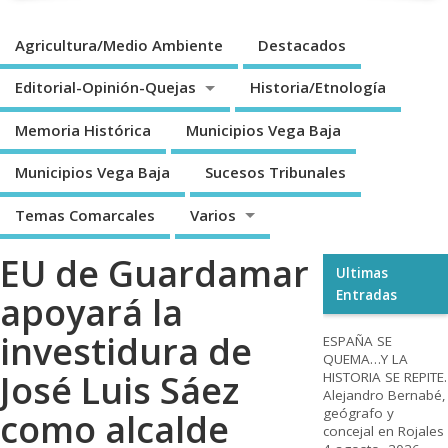
Agricultura/Medio Ambiente
Destacados
Editorial-Opinión-Quejas
Historia/Etnología
Memoria Histórica
Municipios Vega Baja
Municipios Vega Baja
Sucesos Tribunales
Temas Comarcales
Varios
EU de Guardamar
Ultimas
Entradas
apoyará la
investidura de
ESPAÑA SE
QUEMA…Y LA
José Luis Sáez
HISTORIA SE REPITE.
Alejandro Bernabé,
geógrafo y
como alcalde
concejal en Rojales