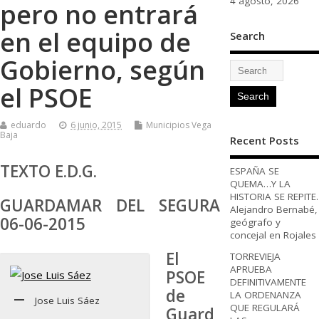
4 agosto, 2026
pero no entrará
en el equipo de
Search
Gobierno, según
el PSOE
eduardo
6 junio, 2015
Municipios Vega
Baja
Recent Posts
TEXTO E.D.G.
ESPAÑA SE
QUEMA…Y LA
HISTORIA SE REPITE.
GUARDAMAR DEL SEGURA
Alejandro Bernabé,
06-06-2015
geógrafo y
concejal en Rojales
El
TORREVIEJA
APRUEBA
PSOE
DEFINITIVAMENTE
de
LA ORDENANZA
Jose Luis Sáez
QUE REGULARÁ
Guard