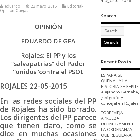
4 agosto, 2026
eduardo
22 mayo, 2015
Editorial-
Opinión-Quejas
Search
OPINIÓN
EDUARDO DE GEA
Rojales: El PP y los
Recent Posts
“salvapatrias” del Pader
“unidos”contra el PSOE
ESPAÑA SE
QUEMA…Y LA
ROJALES 22-05-2015
HISTORIA SE REPITE.
Alejandro Bernabé,
geógrafo y
En las redes sociales del PP
concejal en Rojales
de Rojales ha sido borrado.
TORREVIEJA
Los dirigentes del PP parece
APRUEBA
que tienen claro, como se
DEFINITIVAMENTE
LA ORDENANZA
dice en muchas ocasiones
QUE REGULARÁ