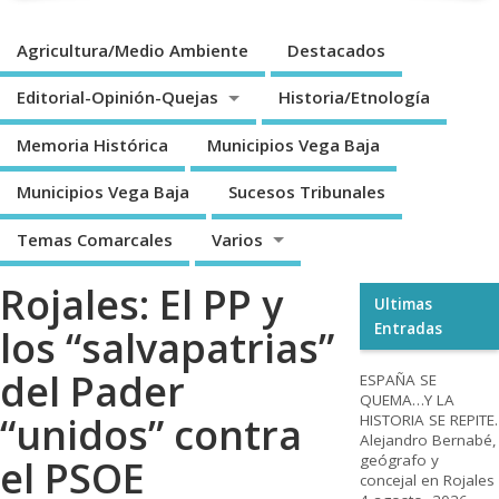
Agricultura/Medio Ambiente
Destacados
Editorial-Opinión-Quejas
Historia/Etnología
Memoria Histórica
Municipios Vega Baja
Municipios Vega Baja
Sucesos Tribunales
Temas Comarcales
Varios
Rojales: El PP y
Ultimas
Entradas
los “salvapatrias”
del Pader
ESPAÑA SE
QUEMA…Y LA
“unidos” contra
HISTORIA SE REPITE.
Alejandro Bernabé,
geógrafo y
el PSOE
concejal en Rojales