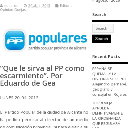
4 agosto, 2026
eduardo
20 abril, 2015
Editorial-
Opinión-Quejas
Search
Recent Posts
“Que le sirva al PP como
ESPAÑA SE
escarmiento”. Por
QUEMA…Y LA
HISTORIA SE REPITE.
Eduardo de Gea
Alejandro Bernabé,
geógrafo y
concejal en Rojales
LUNES 20-04-2015
TORREVIEJA
APRUEBA
El Partido Popular de la ciudad de Alicante no
DEFINITIVAMENTE
LA ORDENANZA
ha pedido permiso al director de un medio
QUE REGULARÁ
de comunicación provincial, ni para elegir a su