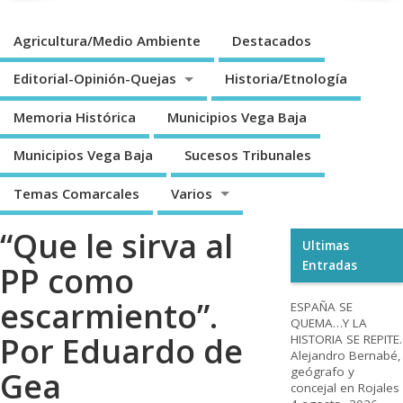
Agricultura/Medio Ambiente
Destacados
Editorial-Opinión-Quejas
Historia/Etnología
Memoria Histórica
Municipios Vega Baja
Municipios Vega Baja
Sucesos Tribunales
Temas Comarcales
Varios
“Que le sirva al
Ultimas
Entradas
PP como
escarmiento”.
ESPAÑA SE
QUEMA…Y LA
Por Eduardo de
HISTORIA SE REPITE.
Alejandro Bernabé,
geógrafo y
Gea
concejal en Rojales