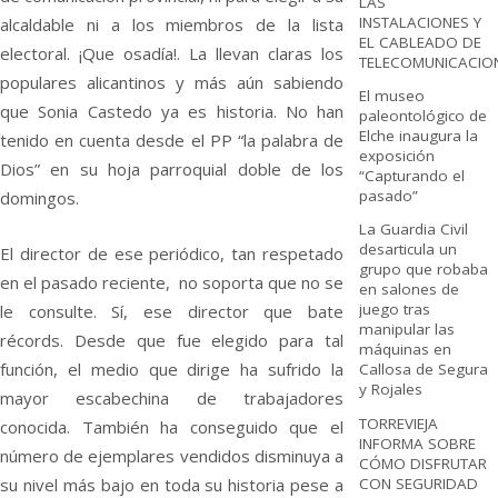
LAS
INSTALACIONES Y
alcaldable ni a los miembros de la lista
EL CABLEADO DE
electoral. ¡Que osadía!. La llevan claras los
TELECOMUNICACIO
populares alicantinos y más aún sabiendo
El museo
que Sonia Castedo ya es historia. No han
paleontológico de
Elche inaugura la
tenido en cuenta desde el PP “la palabra de
exposición
Dios” en su hoja parroquial doble de los
“Capturando el
pasado”
domingos.
La Guardia Civil
desarticula un
El director de ese periódico, tan respetado
grupo que robaba
en el pasado reciente, no soporta que no se
en salones de
juego tras
le consulte. Sí, ese director que bate
manipular las
récords. Desde que fue elegido para tal
máquinas en
función, el medio que dirige ha sufrido la
Callosa de Segura
y Rojales
mayor escabechina de trabajadores
TORREVIEJA
conocida. También ha conseguido que el
INFORMA SOBRE
número de ejemplares vendidos disminuya a
CÓMO DISFRUTAR
CON SEGURIDAD
su nivel más bajo en toda su historia pese a