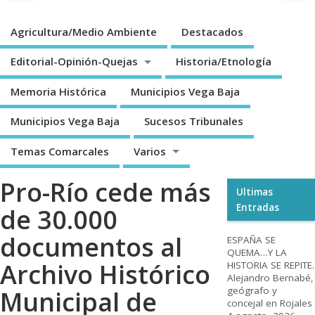
Agricultura/Medio Ambiente
Destacados
Editorial-Opinión-Quejas
Historia/Etnología
Memoria Histórica
Municipios Vega Baja
Municipios Vega Baja
Sucesos Tribunales
Temas Comarcales
Varios
Pro-Río cede más
Ultimas
Entradas
de 30.000
documentos al
ESPAÑA SE
QUEMA…Y LA
Archivo Histórico
HISTORIA SE REPITE.
Alejandro Bernabé,
geógrafo y
Municipal de
concejal en Rojales