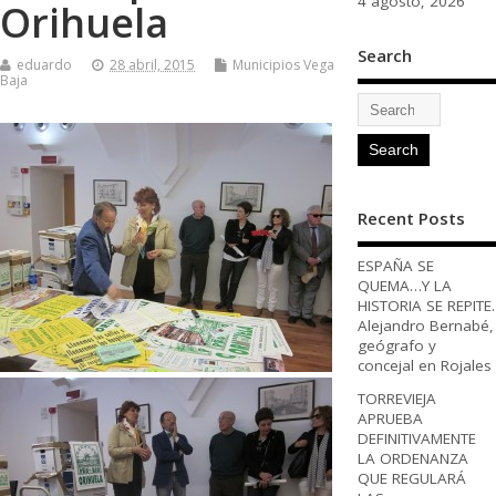
4 agosto, 2026
Orihuela
Search
eduardo
28 abril, 2015
Municipios Vega
Baja
Recent Posts
ESPAÑA SE
QUEMA…Y LA
HISTORIA SE REPITE.
Alejandro Bernabé,
geógrafo y
concejal en Rojales
TORREVIEJA
APRUEBA
DEFINITIVAMENTE
LA ORDENANZA
QUE REGULARÁ