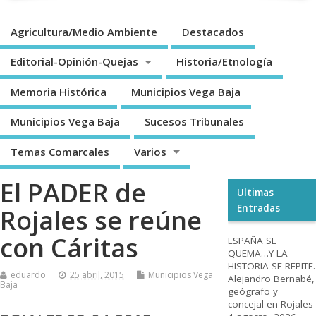
Agricultura/Medio Ambiente
Destacados
Editorial-Opinión-Quejas
Historia/Etnología
Memoria Histórica
Municipios Vega Baja
Municipios Vega Baja
Sucesos Tribunales
Temas Comarcales
Varios
El PADER de
Ultimas
Entradas
Rojales se reúne
con Cáritas
ESPAÑA SE
QUEMA…Y LA
HISTORIA SE REPITE.
eduardo
25 abril, 2015
Municipios Vega
Alejandro Bernabé,
Baja
geógrafo y
concejal en Rojales