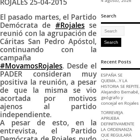
ROJALES 25-04-2015
4 agosto, 2026
El pasado martes, el Partido
Search
Demócrata de
‪#‎
Rojales‬
se
reunió con la agrupación de
Cáritas San Pedro Apóstol,
continuando con la
campaña
Recent Posts
‪#‎
MovamosRojales‬
. Desde el
PADER consideran muy
ESPAÑA SE
positiva la reunión, a pesar
QUEMA…Y LA
HISTORIA SE REPITE.
de que la misma se vio
Alejandro Bernabé,
acortada por motivos
geógrafo y
concejal en Rojales
ajenos al partido
TORREVIEJA
independiente.
APRUEBA
A pesar de esto, en la
DEFINITIVAMENTE
entrevista, el Partido
LA ORDENANZA
QUE REGULARÁ
Demócrata de Rojales pudo