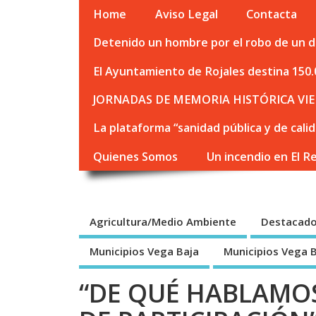
Home
Aviso Legal
Contacta
Detenido un hombre por el robo de un de
El Ayuntamiento de Rojales destina 150.
JORNADAS DE MEMORIA HISTÓRICA VIE
La plataforma “sanidad pública y de cali
Quienes Somos
Un incendio en El R
Agricultura/Medio Ambiente
Destacad
Municipios Vega Baja
Municipios Vega 
“DE QUÉ HABLAM