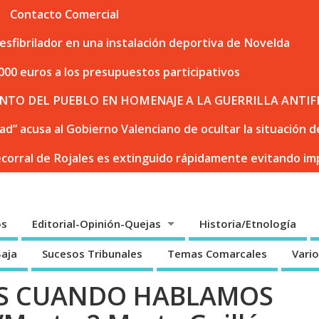
Contacto Comercial
sfibrilador en una instalación deportiva de Novelda
000 euros a los presupuestos participativos
NTO DEL PUEBLO EN HOMENAJE A LA GUERRILLA ANTIF
dad” acusa al Gobierno Valenciano de ocultar la situación
ecorral de Rojales es extinguido rápidamente evitando i
os
Editorial-Opinión-Quejas
Historia/Etnología
Baja
Sucesos Tribunales
Temas Comarcales
Vari
OS CUANDO HABLAMOS