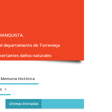
RANQUISTA.
 del departamento de Torrevieja
mportantes daños naturales
Memoria Histórica
os
Ultimas Entradas