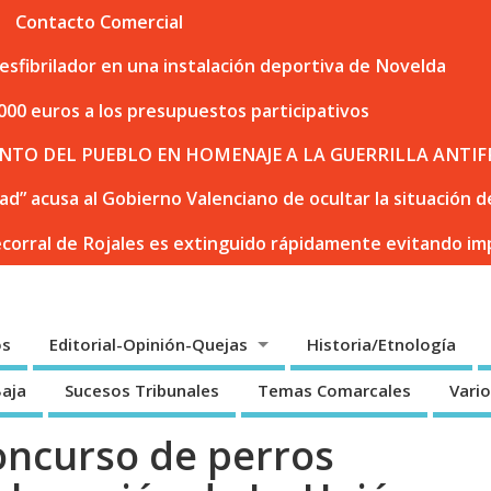
Contacto Comercial
sfibrilador en una instalación deportiva de Novelda
000 euros a los presupuestos participativos
NTO DEL PUEBLO EN HOMENAJE A LA GUERRILLA ANTIF
dad” acusa al Gobierno Valenciano de ocultar la situación
ecorral de Rojales es extinguido rápidamente evitando i
os
Editorial-Opinión-Quejas
Historia/Etnología
Baja
Sucesos Tribunales
Temas Comarcales
Vari
oncurso de perros