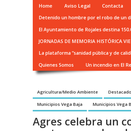
Home
Aviso Legal
Contacta
Detenido un hombre por el robo de un de
El Ayuntamiento de Rojales destina 150.
JORNADAS DE MEMORIA HISTÓRICA VIE
La plataforma “sanidad pública y de cali
Quienes Somos
Un incendio en El R
Agricultura/Medio Ambiente
Destacad
Municipios Vega Baja
Municipios Vega 
Agres celebra un c