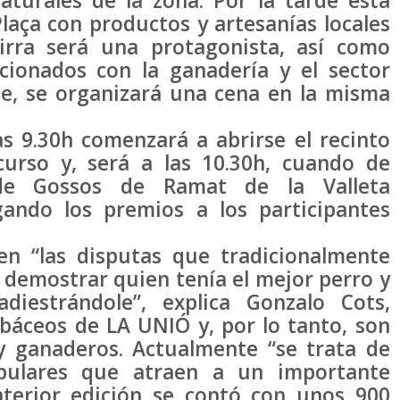
aturales de la zona. Por la tarde está
laça con productos y artesanías locales
irra será una protagonista, así como
cionados con la ganadería y el sector
che, se organizará una cena en la misma
as 9.30h comenzará a abrirse el recinto
urso y, será a las 10.30h, cuando de
 de Gossos de Ramat de la Valleta
rgando los premios a los participantes
en “las disputas que tradicionalmente
 demostrar quien tenía el mejor perro y
adiestrándole”, explica Gonzalo Cots,
báceos de LA UNIÓ y, por lo tanto, son
y ganaderos. Actualmente “se trata de
pulares que atraen a un importante
nterior edición se contó con unos 900