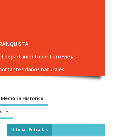
RANQUISTA.
 del departamento de Torrevieja
mportantes daños naturales
Memoria Histórica
os
Ultimas Entradas