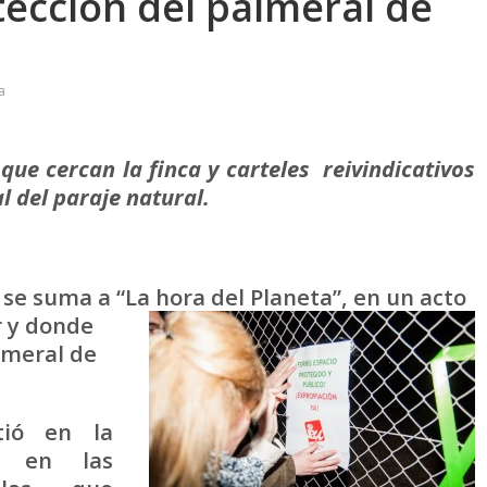
tección del palmeral de
a
que cercan la finca y carteles reivindicativos
l del paraje natural.
 se suma a “La hora del Planeta”, en un acto
r y donde
almeral de
tió en la
s en las