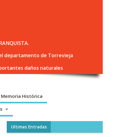
RANQUISTA.
 del departamento de Torrevieja
mportantes daños naturales
Memoria Histórica
os
Ultimas Entradas