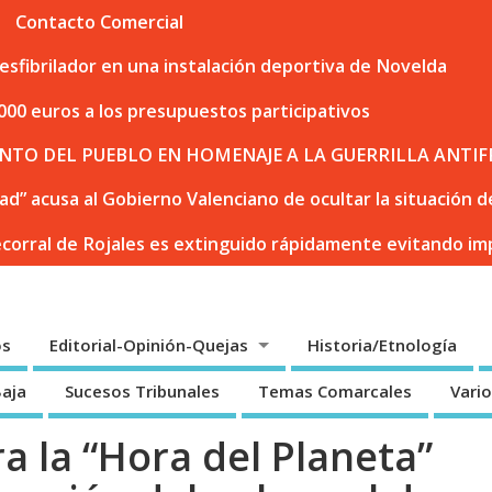
Contacto Comercial
sfibrilador en una instalación deportiva de Novelda
000 euros a los presupuestos participativos
NTO DEL PUEBLO EN HOMENAJE A LA GUERRILLA ANTIF
dad” acusa al Gobierno Valenciano de ocultar la situación
ecorral de Rojales es extinguido rápidamente evitando i
os
Editorial-Opinión-Quejas
Historia/Etnología
Baja
Sucesos Tribunales
Temas Comarcales
Vari
ra la “Hora del Planeta”