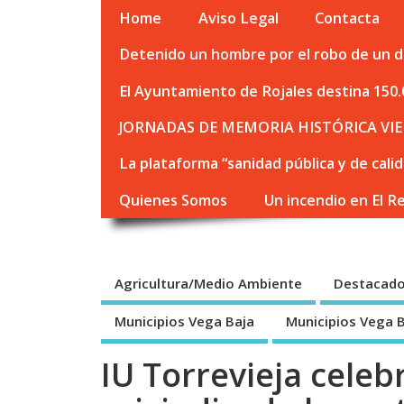
Home
Aviso Legal
Contacta
Detenido un hombre por el robo de un de
El Ayuntamiento de Rojales destina 150.
JORNADAS DE MEMORIA HISTÓRICA VIE
La plataforma “sanidad pública y de cali
Quienes Somos
Un incendio en El R
Agricultura/Medio Ambiente
Destacad
Municipios Vega Baja
Municipios Vega 
IU Torrevieja celeb