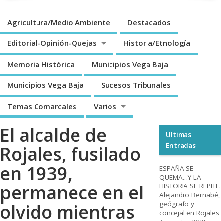
Agricultura/Medio Ambiente
Destacados
Editorial-Opinión-Quejas
Historia/Etnología
Memoria Histórica
Municipios Vega Baja
Municipios Vega Baja
Sucesos Tribunales
Temas Comarcales
Varios
El alcalde de
Ultimas
Entradas
Rojales, fusilado
en 1939,
ESPAÑA SE
QUEMA…Y LA
permanece en el
HISTORIA SE REPITE.
Alejandro Bernabé,
geógrafo y
olvido mientras
concejal en Rojales