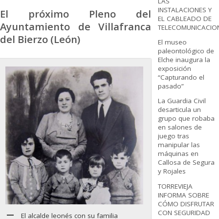
LAS
INSTALACIONES Y
El próximo Pleno del
EL CABLEADO DE
Ayuntamiento de Villafranca
TELECOMUNICACIO
del Bierzo (León)
El museo
paleontológico de
Elche inaugura la
exposición
“Capturando el
pasado”
La Guardia Civil
desarticula un
grupo que robaba
en salones de
juego tras
manipular las
máquinas en
Callosa de Segura
y Rojales
TORREVIEJA
INFORMA SOBRE
CÓMO DISFRUTAR
CON SEGURIDAD
El alcalde leonés con su familia