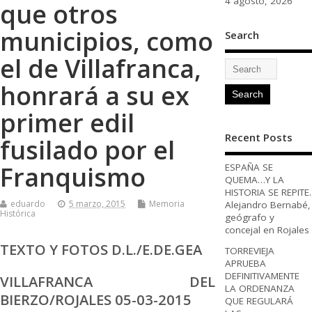
4 agosto, 2026
que otros
municipios, como
Search
el de Villafranca,
honrará a su ex
primer edil
Recent Posts
fusilado por el
Franquismo
ESPAÑA SE
QUEMA…Y LA
HISTORIA SE REPITE.
eduardo
5 marzo, 2015
Memoria
Alejandro Bernabé,
Histórica
geógrafo y
concejal en Rojales
TEXTO Y FOTOS D.L./E.DE.GEA
TORREVIEJA
APRUEBA
DEFINITIVAMENTE
VILLAFRANCA DEL
LA ORDENANZA
BIERZO/ROJALES 05-03-2015
QUE REGULARÁ