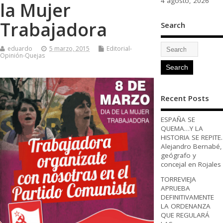
4 agosto, 2026
la Mujer
Trabajadora
Search
eduardo
5 marzo, 2015
Editorial-
Opinión-Quejas
Recent Posts
ESPAÑA SE
QUEMA…Y LA
HISTORIA SE REPITE.
Alejandro Bernabé,
geógrafo y
concejal en Rojales
TORREVIEJA
APRUEBA
DEFINITIVAMENTE
LA ORDENANZA
QUE REGULARÁ