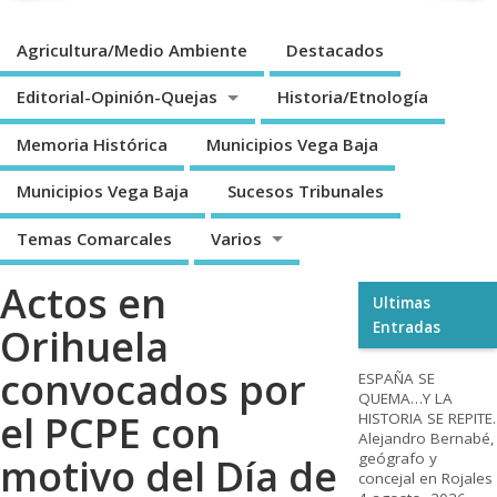
Agricultura/Medio Ambiente
Destacados
Editorial-Opinión-Quejas
Historia/Etnología
Memoria Histórica
Municipios Vega Baja
Municipios Vega Baja
Sucesos Tribunales
Temas Comarcales
Varios
Actos en
Ultimas
Entradas
Orihuela
convocados por
ESPAÑA SE
QUEMA…Y LA
el PCPE con
HISTORIA SE REPITE.
Alejandro Bernabé,
geógrafo y
motivo del Día de
concejal en Rojales