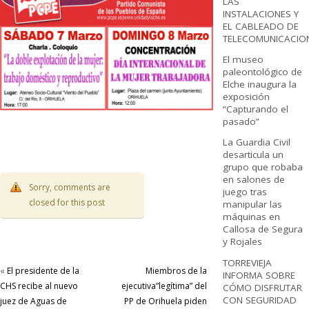
LAS
INSTALACIONES Y
EL CABLEADO DE
TELECOMUNICACIO
El museo
paleontológico de
Elche inaugura la
exposición
“Capturando el
pasado”
La Guardia Civil
desarticula un
grupo que robaba
en salones de
Sorry, comments are
juego tras
closed for this post
manipular las
máquinas en
Callosa de Segura
y Rojales
TORREVIEJA
«
El presidente de la
Miembros de la
INFORMA SOBRE
CHS recibe al nuevo
ejecutiva”legítima” del
CÓMO DISFRUTAR
CON SEGURIDAD
juez de Aguas de
PP de Orihuela piden