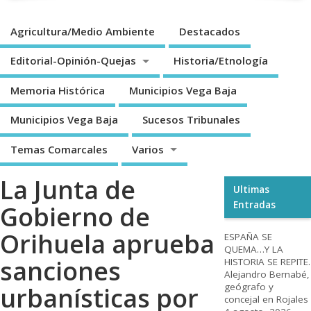
Agricultura/Medio Ambiente
Destacados
Editorial-Opinión-Quejas
Historia/Etnología
Memoria Histórica
Municipios Vega Baja
Municipios Vega Baja
Sucesos Tribunales
Temas Comarcales
Varios
La Junta de
Ultimas
Entradas
Gobierno de
Orihuela aprueba
ESPAÑA SE
QUEMA…Y LA
sanciones
HISTORIA SE REPITE.
Alejandro Bernabé,
geógrafo y
urbanísticas por
concejal en Rojales