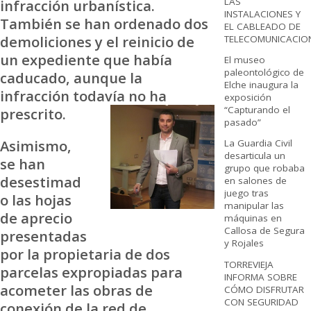
LAS
infracción urbanística.
INSTALACIONES Y
También se han ordenado dos
EL CABLEADO DE
demoliciones y el reinicio de
TELECOMUNICACIO
un expediente que había
El museo
paleontológico de
caducado, aunque la
Elche inaugura la
infracción todavía no ha
exposición
“Capturando el
prescrito.
pasado”
Asimismo,
La Guardia Civil
desarticula un
se han
grupo que robaba
desestimad
en salones de
juego tras
o las hojas
manipular las
de aprecio
máquinas en
Callosa de Segura
presentadas
y Rojales
por la propietaria de dos
TORREVIEJA
parcelas expropiadas para
INFORMA SOBRE
acometer las obras de
CÓMO DISFRUTAR
CON SEGURIDAD
conexión de la red de