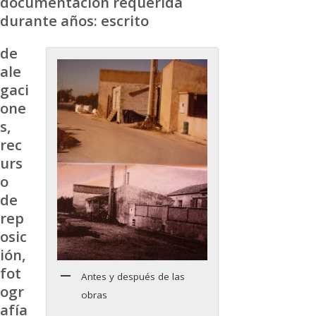
documentación requerida
durante años: escrito
de
ale
gaci
one
s,
rec
urs
o
de
rep
osic
ión,
fot
Antes y después de las
ogr
obras
afía