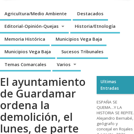
Agricultura/Medio Ambiente
Destacados
Editorial-Opinión-Quejas
Historia/Etnología
Memoria Histórica
Municipios Vega Baja
Municipios Vega Baja
Sucesos Tribunales
Temas Comarcales
Varios
El ayuntamiento
Ultimas
Entradas
de Guardamar
ordena la
ESPAÑA SE
QUEMA…Y LA
demolición, el
HISTORIA SE REPITE.
Alejandro Bernabé,
geógrafo y
lunes, de parte
concejal en Rojales