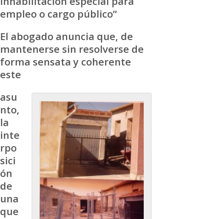
inhabilitación especial para
empleo o cargo público”
El abogado anuncia que, de
mantenerse sin resolverse de
forma sensata y coherente
este
asu
nto,
la
inte
rpo
sici
ón
de
una
que