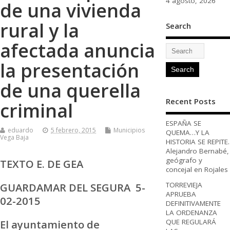
4 agosto, 2026
de una vivienda
rural y la
Search
afectada anuncia
la presentación
de una querella
Recent Posts
criminal
ESPAÑA SE
eduardo
5 febrero, 2015
Municipios
QUEMA…Y LA
Vega Baja
HISTORIA SE REPITE.
Alejandro Bernabé,
geógrafo y
TEXTO E. DE GEA
concejal en Rojales
GUARDAMAR DEL SEGURA 5-
TORREVIEJA
APRUEBA
02-2015
DEFINITIVAMENTE
LA ORDENANZA
QUE REGULARÁ
El ayuntamiento de