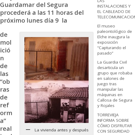
LAS
Guardamar del Segura
INSTALACIONES Y
procederá a las 11 horas del
EL CABLEADO DE
TELECOMUNICACIO
próximo lunes día 9 la
El museo
paleontológico de
de
Elche inaugura la
mol
exposición
“Capturando el
ició
pasado”
n
La Guardia Civil
de
desarticula un
las
grupo que robaba
en salones de
“ob
juego tras
ras
manipular las
máquinas en
de
Callosa de Segura
ref
y Rojales
orm
TORREVIEJA
a”
INFORMA SOBRE
CÓMO DISFRUTAR
real
La vivienda antes y después
CON SEGURIDAD