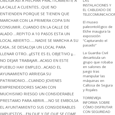
OBLIGA ASI A HECHAR PRACTICAMENTE A
LAS
INSTALACIONES Y
LA CALLE A CLIENTES…QUE NO
EL CABLEADO DE
ENTIENDEN PORQUE SE TIENEN QUE
TELECOMUNICACIO
MARCHAR CON LA PRIMERA COPA SIN
El museo
CONSUMIR…CUANDO EN LA CALLE DE
paleontológico de
Elche inaugura la
ALADO …REPITO A 10 PASOS ESTA UN
exposición
LOCAL ABIERTO……NADIE SE MARCHA A SU
“Capturando el
pasado”
CASA…SE DESALOJA UN LOCAL PARA
La Guardia Civil
LLENAR OTRO…¡¡ESTE ES EL OBJETIVO ¡¡…
desarticula un
NO DEJAR TRABAJAR…ACASO EN ESTE
grupo que robaba
PUEBLO HAY EMPLEO…ACASO EL
en salones de
juego tras
AYUNAMIENTO ARRIEGA SU
manipular las
PATRIMONIO….CUANDO JOVENES
máquinas en
Callosa de Segura
EMPRENDEDORES SACAN CON
y Rojales
MUCHISIMO RIESGO UN CONSIDERABLE
TORREVIEJA
PRESTAMO PARA ABRIR…..NO SE EMBOLSA
INFORMA SOBRE
EL AYUNTAMIENTO SUS CONSIDERABLES
CÓMO DISFRUTAR
CON SEGURIDAD
IMPUESTOS….EN QUE Y DE QUE SE COME