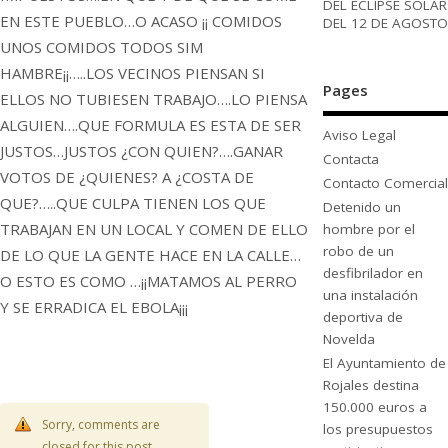
DEL ECLIPSE SOLAR
EN ESTE PUEBLO…O ACASO ¡¡ COMIDOS
DEL 12 DE AGOSTO
UNOS COMIDOS TODOS SIM
HAMBRE¡¡…..LOS VECINOS PIENSAN SI
Pages
ELLOS NO TUBIESEN TRABAJO….LO PIENSA
ALGUIEN….QUE FORMULA ES ESTA DE SER
Aviso Legal
JUSTOS…JUSTOS ¿CON QUIEN?….GANAR
Contacta
VOTOS DE ¿QUIENES? A ¿COSTA DE
Contacto Comercial
QUE?…..QUE CULPA TIENEN LOS QUE
Detenido un
TRABAJAN EN UN LOCAL Y COMEN DE ELLO
hombre por el
robo de un
DE LO QUE LA GENTE HACE EN LA CALLE…
desfibrilador en
O ESTO ES COMO …¡¡MATAMOS AL PERRO
una instalación
Y SE ERRADICA EL EBOLA¡¡¡
deportiva de
Novelda
El Ayuntamiento de
Rojales destina
150.000 euros a
Sorry, comments are
los presupuestos
closed for this post