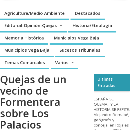
Agricultura/Medio Ambiente
Destacados
Editorial-Opinión-Quejas
Historia/Etnología
Memoria Histórica
Municipios Vega Baja
Municipios Vega Baja
Sucesos Tribunales
Temas Comarcales
Varios
Quejas de un
Ultimas
Entradas
vecino de
Formentera
ESPAÑA SE
QUEMA…Y LA
sobre Los
HISTORIA SE REPITE.
Alejandro Bernabé,
geógrafo y
Palacios
concejal en Rojales