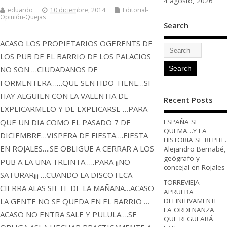
4 agosto, 2026
eduardo
10 diciembre, 2014
Editorial-
Opinión-Quejas
Search
ACASO LOS PROPIETARIOS OGERENTS DE
LOS PUB DE EL BARRIO DE LOS PALACIOS
NO SON …CIUDADANOS DE
FORMENTERA……QUE SENTIDO TIENE…SI
HAY ALGUIEN CON LA VALENTIA DE
Recent Posts
EXPLICARMELO Y DE EXPLICARSE …PARA
QUE UN DIA COMO EL PASADO 7 DE
ESPAÑA SE
QUEMA…Y LA
DICIEMBRE…VISPERA DE FIESTA….FIESTA
HISTORIA SE REPITE.
EN ROJALES….SE OBLIGUE A CERRAR A LOS
Alejandro Bernabé,
geógrafo y
PUB A LA UNA TREINTA ….PARA ¡¡NO
concejal en Rojales
SATURAR¡¡¡ …CUANDO LA DISCOTECA
TORREVIEJA
CIERRA ALAS SIETE DE LA MAÑANA…ACASO
APRUEBA
LA GENTE NO SE QUEDA EN EL BARRIO …
DEFINITIVAMENTE
LA ORDENANZA
ACASO NO ENTRA SALE Y PULULA….SE
QUE REGULARÁ