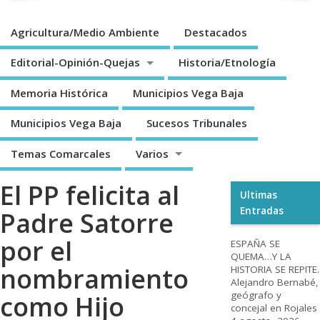
Agricultura/Medio Ambiente
Destacados
Editorial-Opinión-Quejas
Historia/Etnología
Memoria Histórica
Municipios Vega Baja
Municipios Vega Baja
Sucesos Tribunales
Temas Comarcales
Varios
El PP felicita al
Ultimas
Entradas
Padre Satorre
por el
ESPAÑA SE
QUEMA…Y LA
nombramiento
HISTORIA SE REPITE.
Alejandro Bernabé,
geógrafo y
como Hijo
concejal en Rojales