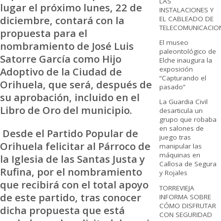
LAS
lugar el próximo lunes, 22 de
INSTALACIONES Y
diciembre, contará con la
EL CABLEADO DE
TELECOMUNICACIO
propuesta para el
El museo
nombramiento de José Luis
paleontológico de
Satorre García como Hijo
Elche inaugura la
exposición
Adoptivo de la Ciudad de
“Capturando el
Orihuela, que será, después de
pasado”
su aprobación, incluido en el
La Guardia Civil
Libro de Oro del municipio.
desarticula un
grupo que robaba
en salones de
Desde el Partido Popular de
juego tras
Orihuela felicitar al Párroco de
manipular las
máquinas en
la Iglesia de las Santas Justa y
Callosa de Segura
Rufina, por el nombramiento
y Rojales
que recibirá con el total apoyo
TORREVIEJA
de este partido, tras conocer
INFORMA SOBRE
CÓMO DISFRUTAR
dicha propuesta que está
CON SEGURIDAD