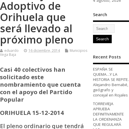
4 agosto, 2026
Adoptivo de
Orihuela que
Search
será llevado al
próximo pleno
eduardo
16 diciembre, 2014
Municipios
Vega Baja
Recent Posts
Casi 40 colectivos han
ESPAÑA SE
QUEMA…Y LA
solicitado este
HISTORIA SE REPITE.
nombramiento que cuenta
Alejandro Bernabé,
geógrafo y
con el apoyo del Partido
concejal en Rojales
Popular
TORREVIEJA
APRUEBA
ORIHUELA 15-12-2014
DEFINITIVAMENTE
LA ORDENANZA
QUE REGULARÁ
El pleno ordinario que tendrá