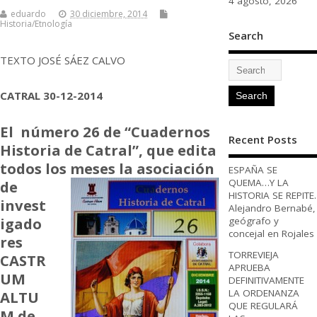
4 agosto, 2026
eduardo
30 diciembre, 2014
Historia/Etnología
Search
TEXTO JOSÉ SÁEZ CALVO
CATRAL 30-12-2014
El número 26 de
“Cuadernos
Recent Posts
Historia de Catral”, que edita
todos los meses la asociación
ESPAÑA SE
QUEMA…Y LA
de
HISTORIA SE REPITE.
invest
Alejandro Bernabé,
igado
geógrafo y
concejal en Rojales
res
TORREVIEJA
CASTR
APRUEBA
UM
DEFINITIVAMENTE
LA ORDENANZA
ALTU
QUE REGULARÁ
M de