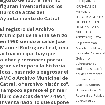
agosto de 1937 a 1947 no
participativos
figuran inventariados los
JORNADAS DE
libros de actas del
MEMORIA
HISTÓRICA VIENTO
Ayuntamiento de Catral.
DEL PUEBLO EN
HOMENAJE A LA
El registro del Archivo
GUERRILLA
Municipal de la villa se hizo
ANTIFRANQUISTA.
en 1990 siendo alcalde José
La plataforma
Manuel Rodríguez Leal, una
“sanidad pública y
actuación que hay que
de calidad” acusa al
Gobierno
alabar y reconocer por su
Valenciano de
gran valor para la historia
ocultar la situación
local, pasando a engrosar el
del departamento
AMC o Archivo Municipal de
de Torrevieja
Catral, o “archivo histórico”.
Quienes Somos
Tampoco aparece el primer
Un incendio en El
libro de actas de 1947-1951,
Recorral de Rojales
es extinguido
inventariado, lo que supone