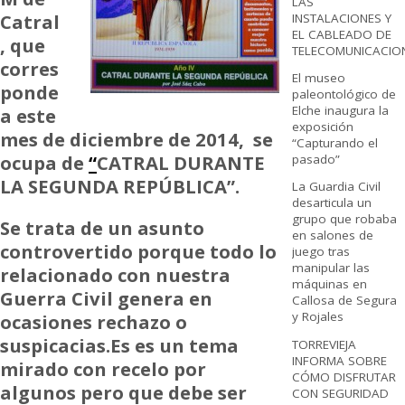
LAS
Catral
INSTALACIONES Y
EL CABLEADO DE
, que
TELECOMUNICACIO
corres
El museo
ponde
paleontológico de
Elche inaugura la
a este
exposición
mes de diciembre de 2014, se
“Capturando el
ocupa de
“
CATRAL DURANTE
pasado”
LA SEGUNDA REPÚBLICA”.
La Guardia Civil
desarticula un
grupo que robaba
Se trata de un asunto
en salones de
controvertido porque todo lo
juego tras
manipular las
relacionado con nuestra
máquinas en
Guerra Civil genera en
Callosa de Segura
y Rojales
ocasiones rechazo o
suspicacias.Es es un tema
TORREVIEJA
INFORMA SOBRE
mirado con recelo por
CÓMO DISFRUTAR
algunos pero que debe ser
CON SEGURIDAD