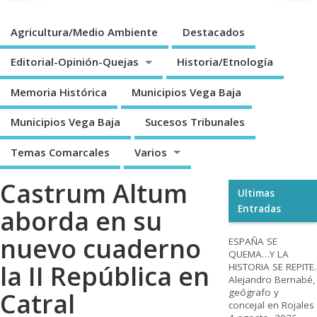
Agricultura/Medio Ambiente
Destacados
Editorial-Opinión-Quejas
Historia/Etnología
Memoria Histórica
Municipios Vega Baja
Municipios Vega Baja
Sucesos Tribunales
Temas Comarcales
Varios
Castrum Altum
Ultimas
Entradas
aborda en su
nuevo cuaderno
ESPAÑA SE
QUEMA…Y LA
la II República en
HISTORIA SE REPITE.
Alejandro Bernabé,
geógrafo y
Catral
concejal en Rojales