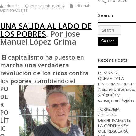
4 agosto, 2026
eduardo
25 noviembre, 2014
Editorial-
Opinión-Quejas
Search
UNA SALIDA AL LADO DE
LOS POBRES
. Por Jose
Manuel López Grima
El capitalismo ha puesto en
Recent Posts
marcha una verdadera
revolución de los
ricos
contra
ESPAÑA SE
QUEMA…Y LA
los
pobres
,
cambiando el
HISTORIA SE REPITE.
PO
Alejandro Bernabé,
geógrafo y
DE
concejal en Rojales
R
TORREVIEJA
PO
APRUEBA
LÍT
DEFINITIVAMENTE
LA ORDENANZA
IC
QUE REGULARÁ