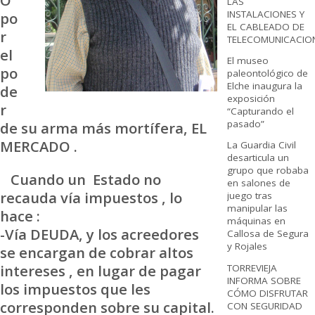
O
LAS
INSTALACIONES Y
po
EL CABLEADO DE
r
TELECOMUNICACIO
el
El museo
po
paleontológico de
Elche inaugura la
de
exposición
r
“Capturando el
pasado”
de su arma más mortífera, EL
MERCADO .
La Guardia Civil
desarticula un
grupo que robaba
Cuando un Estado no
en salones de
recauda vía impuestos , lo
juego tras
manipular las
hace :
máquinas en
-Vía DEUDA, y los acreedores
Callosa de Segura
y Rojales
se encargan de cobrar altos
intereses , en lugar de pagar
TORREVIEJA
INFORMA SOBRE
los impuestos que les
CÓMO DISFRUTAR
corresponden sobre su capital.
CON SEGURIDAD