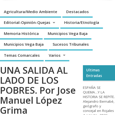
Agricultura/Medio Ambiente
Destacados
Editorial-Opinión-Quejas
Historia/Etnología
Memoria Histórica
Municipios Vega Baja
Municipios Vega Baja
Sucesos Tribunales
Temas Comarcales
Varios
UNA SALIDA AL
Ultimas
Entradas
LADO DE LOS
POBRES. Por Jose
ESPAÑA SE
QUEMA…Y LA
Manuel López
HISTORIA SE REPITE.
Alejandro Bernabé,
geógrafo y
Grima
concejal en Rojales