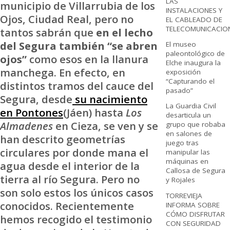
LAS
municipio de Villarrubia de los
INSTALACIONES Y
Ojos, Ciudad Real, pero no
EL CABLEADO DE
TELECOMUNICACIO
tantos sabrán que
en el lecho
del Segura también “se abren
El museo
paleontológico de
ojos”
como esos en la llanura
Elche inaugura la
manchega. En efecto, en
exposición
“Capturando el
distintos tramos del cauce del
pasado”
Segura, desde
su nacimiento
La Guardia Civil
en Pontones
(Jáen) hasta
Los
desarticula un
Almadenes
en Cieza, se ven y se
grupo que robaba
en salones de
han descrito geometrías
juego tras
circulares por donde mana el
manipular las
máquinas en
agua desde el interior de la
Callosa de Segura
tierra al río Segura. Pero no
y Rojales
son solo estos los únicos casos
TORREVIEJA
conocidos. Recientemente
INFORMA SOBRE
CÓMO DISFRUTAR
hemos recogido el testimonio
CON SEGURIDAD