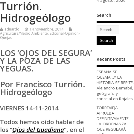
4 agosto, 2026
Turrión.
Hidrogeólogo
Search
eduardo
14 noviembre, 2014
Agricultura/Medio Ambiente
,
Editorial-Opinión-
Quejas
LOS ‘OJOS DEL SEGURA’
Y LA POZA DE LAS
Recent Posts
YEGUAS.
ESPAÑA SE
QUEMA…Y LA
Por Francisco Turrión.
HISTORIA SE REPITE.
Alejandro Bernabé,
Hidrogeólogo
geógrafo y
concejal en Rojales
VIERNES 14-11-2014
TORREVIEJA
APRUEBA
DEFINITIVAMENTE
Todos hemos oído hablar de
LA ORDENANZA
los “
Ojos del Guadiana
“, en el
QUE REGULARÁ