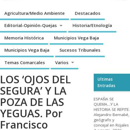
Agricultura/Medio Ambiente
Destacados
Editorial-Opinión-Quejas
Historia/Etnología
Memoria Histórica
Municipios Vega Baja
Municipios Vega Baja
Sucesos Tribunales
Temas Comarcales
Varios
LOS ‘OJOS DEL
Ultimas
Entradas
SEGURA’ Y LA
POZA DE LAS
ESPAÑA SE
QUEMA…Y LA
YEGUAS. Por
HISTORIA SE REPITE.
Alejandro Bernabé,
geógrafo y
Francisco
concejal en Rojales