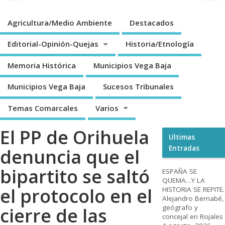
Agricultura/Medio Ambiente
Destacados
Editorial-Opinión-Quejas
Historia/Etnología
Memoria Histórica
Municipios Vega Baja
Municipios Vega Baja
Sucesos Tribunales
Temas Comarcales
Varios
El PP de Orihuela
Ultimas
Entradas
denuncia que el
bipartito se saltó
ESPAÑA SE
QUEMA…Y LA
el protocolo en el
HISTORIA SE REPITE.
Alejandro Bernabé,
geógrafo y
cierre de las
concejal en Rojales