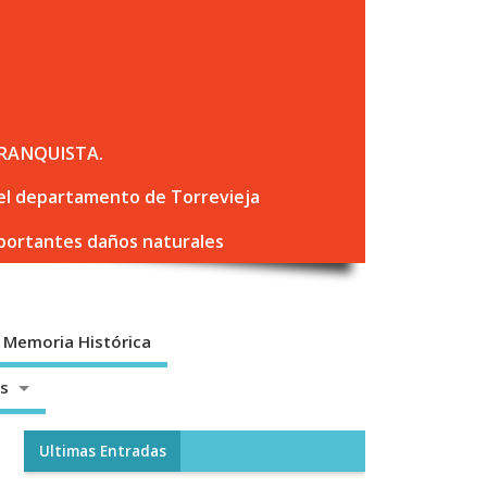
RANQUISTA.
 del departamento de Torrevieja
mportantes daños naturales
Memoria Histórica
os
Ultimas Entradas