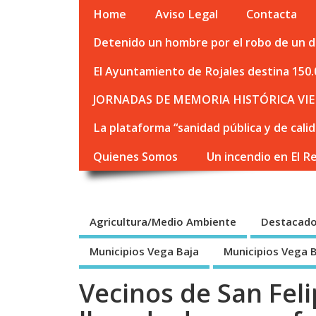
Home
Aviso Legal
Contacta
Detenido un hombre por el robo de un de
El Ayuntamiento de Rojales destina 150.
JORNADAS DE MEMORIA HISTÓRICA VIE
La plataforma “sanidad pública y de cali
Quienes Somos
Un incendio en El R
Agricultura/Medio Ambiente
Destacad
Municipios Vega Baja
Municipios Vega 
Vecinos de San Fel