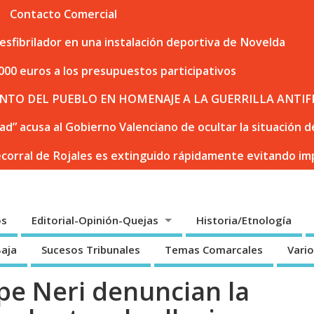
Contacto Comercial
sfibrilador en una instalación deportiva de Novelda
000 euros a los presupuestos participativos
NTO DEL PUEBLO EN HOMENAJE A LA GUERRILLA ANTIF
dad” acusa al Gobierno Valenciano de ocultar la situación
ecorral de Rojales es extinguido rápidamente evitando i
os
Editorial-Opinión-Quejas
Historia/Etnología
Baja
Sucesos Tribunales
Temas Comarcales
Vari
ipe Neri denuncian la