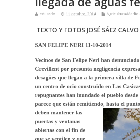
llegada de aguas fec
eduardo
11 octubre, 2014
Agricultura/Medio
TEXTO Y FOTOS JOSÉ SÁEZ CALVO
SAN FELIPE NERI 11-10-2014
Vecinos de San Felipe Neri han denunciado
Crevillent por presunta negligencia expresa 
desagües que llegan a la primera villa de 
un centro de ocio construido en Las Casicas
repugnantes han inundado el pueblo desde 
parece que están remitiendo, hasta el punt
deben mantener las
puertas y ventanas
abiertas con el fin de
que se ventilen y que