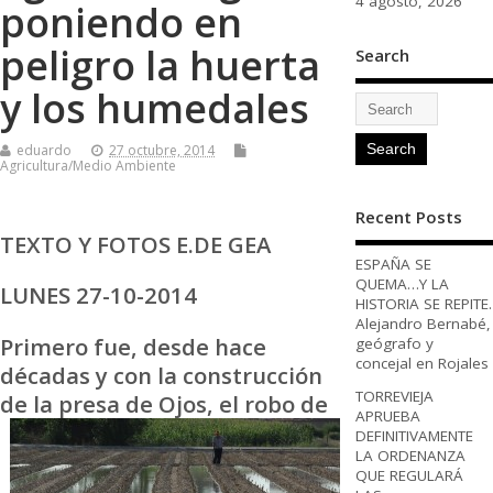
4 agosto, 2026
poniendo en
peligro la huerta
Search
y los humedales
eduardo
27 octubre, 2014
Agricultura/Medio Ambiente
Recent Posts
TEXTO Y FOTOS E.DE GEA
ESPAÑA SE
QUEMA…Y LA
LUNES 27-10-2014
HISTORIA SE REPITE.
Alejandro Bernabé,
Primero fue, desde hace
geógrafo y
concejal en Rojales
décadas y con la construcción
TORREVIEJA
de la presa de Ojos, el robo de
APRUEBA
DEFINITIVAMENTE
LA ORDENANZA
QUE REGULARÁ