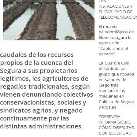
LAS
INSTALACIONES Y
EL CABLEADO DE
TELECOMUNICACIO
El museo
paleontológico de
Elche inaugura la
exposición
“Capturando el
caudales de los recursos
pasado”
propios de la cuenca del
La Guardia Civil
desarticula un
Segura a sus propietarios
grupo que robaba
legítimos, los agricultores de
en salones de
regadíos tradicionales, según
juego tras
manipular las
vienen denunciando colectivos
máquinas en
conservacionistas, sociales y
Callosa de Segura
y Rojales
sindicatos agrios, y negado
TORREVIEJA
continuamente por las
INFORMA SOBRE
distintas administraciones.
CÓMO DISFRUTAR
CON SEGURIDAD