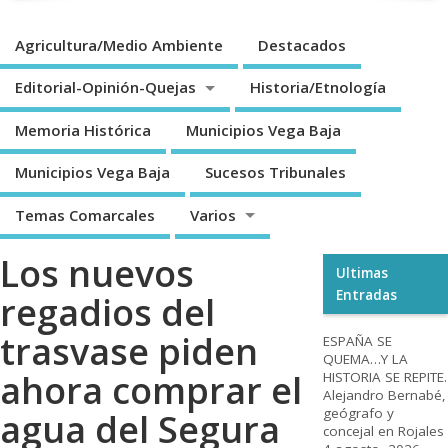
Agricultura/Medio Ambiente
Destacados
Editorial-Opinión-Quejas
Historia/Etnología
Memoria Histórica
Municipios Vega Baja
Municipios Vega Baja
Sucesos Tribunales
Temas Comarcales
Varios
Los nuevos
Ultimas
Entradas
regadios del
trasvase piden
ESPAÑA SE
QUEMA…Y LA
ahora comprar el
HISTORIA SE REPITE.
Alejandro Bernabé,
geógrafo y
agua del Segura
concejal en Rojales