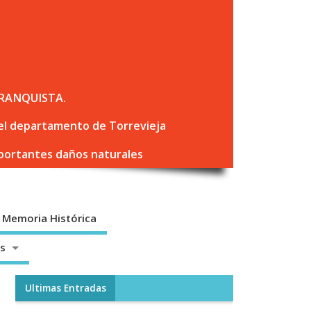
RANQUISTA.
 del departamento de Torrevieja
mportantes daños naturales
Memoria Histórica
os
Ultimas Entradas