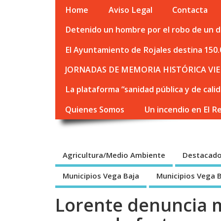
Home
Aviso Legal
Contacta
Detenido un hombre por el robo de un de
El Ayuntamiento de Rojales destina 150.
JORNADAS DE MEMORIA HISTÓRICA VIE
La plataforma “sanidad pública y de cali
Quienes Somos
Un incendio en El R
Agricultura/Medio Ambiente
Destacad
Municipios Vega Baja
Municipios Vega 
Lorente denuncia m