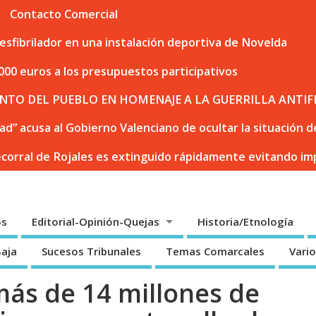
Contacto Comercial
sfibrilador en una instalación deportiva de Novelda
000 euros a los presupuestos participativos
NTO DEL PUEBLO EN HOMENAJE A LA GUERRILLA ANTIF
dad” acusa al Gobierno Valenciano de ocultar la situación
ecorral de Rojales es extinguido rápidamente evitando i
os
Editorial-Opinión-Quejas
Historia/Etnología
Baja
Sucesos Tribunales
Temas Comarcales
Vari
ás de 14 millones de