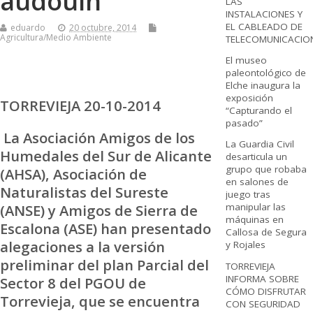
audouin
LAS
INSTALACIONES Y
EL CABLEADO DE
eduardo
20 octubre, 2014
Agricultura/Medio Ambiente
TELECOMUNICACIO
El museo
paleontológico de
Elche inaugura la
exposición
TORREVIEJA 20-10-2014
“Capturando el
pasado”
La Asociación Amigos de los
La Guardia Civil
Humedales del Sur de Alicante
desarticula un
grupo que robaba
(AHSA), Asociación de
en salones de
Naturalistas del Sureste
juego tras
(ANSE) y Amigos de Sierra de
manipular las
máquinas en
Escalona (ASE) han presentado
Callosa de Segura
alegaciones a la versión
y Rojales
preliminar del plan Parcial del
TORREVIEJA
INFORMA SOBRE
Sector 8 del PGOU de
CÓMO DISFRUTAR
Torrevieja, que se encuentra
CON SEGURIDAD