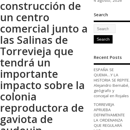
4 agosto, 2026
construcción de
un centro
Search
comercial junto a
las Salinas de
Torrevieja que
Recent Posts
tendrá un
importante
ESPAÑA SE
QUEMA…Y LA
HISTORIA SE REPITE.
impacto sobre la
Alejandro Bernabé,
geógrafo y
colonia
concejal en Rojales
reproductora de
TORREVIEJA
APRUEBA
gaviota de
DEFINITIVAMENTE
LA ORDENANZA
QUE REGULARÁ