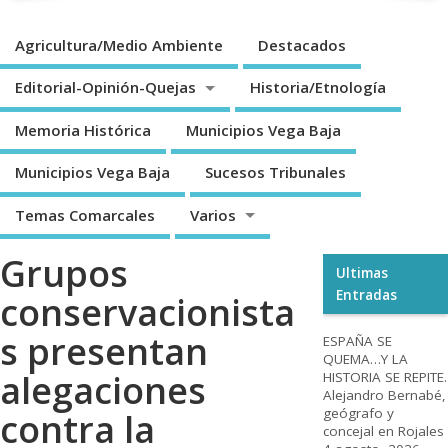
Agricultura/Medio Ambiente
Destacados
Editorial-Opinión-Quejas
Historia/Etnología
Memoria Histórica
Municipios Vega Baja
Municipios Vega Baja
Sucesos Tribunales
Temas Comarcales
Varios
Grupos
Ultimas
Entradas
conservacionista
s presentan
ESPAÑA SE
QUEMA…Y LA
alegaciones
HISTORIA SE REPITE.
Alejandro Bernabé,
geógrafo y
contra la
concejal en Rojales