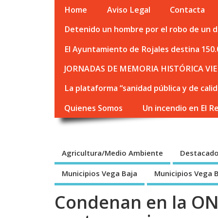
Home
Aviso Legal
Contacta
Detenido un hombre por el robo de un de
El Ayuntamiento de Rojales destina 150.
JORNADAS DE MEMORIA HISTÓRICA VIE
La plataforma “sanidad pública y de cali
Quienes Somos
Un incendio en El R
Agricultura/Medio Ambiente
Destacad
Municipios Vega Baja
Municipios Vega 
Condenan en la O