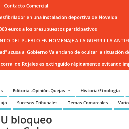
Contacto Comercial
sfibrilador en una instalación deportiva de Novelda
000 euros a los presupuestos participativos
NTO DEL PUEBLO EN HOMENAJE A LA GUERRILLA ANTIF
dad” acusa al Gobierno Valenciano de ocultar la situación
ecorral de Rojales es extinguido rápidamente evitando i
os
Editorial-Opinión-Quejas
Historia/Etnología
Baja
Sucesos Tribunales
Temas Comarcales
Vari
NU bloqueo