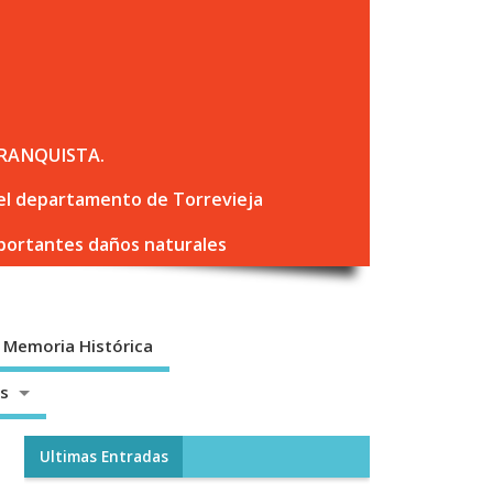
RANQUISTA.
 del departamento de Torrevieja
mportantes daños naturales
Memoria Histórica
os
Ultimas Entradas