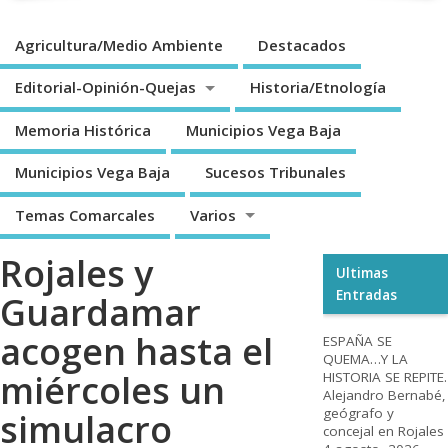
Agricultura/Medio Ambiente
Destacados
Editorial-Opinión-Quejas
Historia/Etnología
Memoria Histórica
Municipios Vega Baja
Municipios Vega Baja
Sucesos Tribunales
Temas Comarcales
Varios
Rojales y
Ultimas
Entradas
Guardamar
acogen hasta el
ESPAÑA SE
QUEMA…Y LA
miércoles un
HISTORIA SE REPITE.
Alejandro Bernabé,
geógrafo y
simulacro
concejal en Rojales