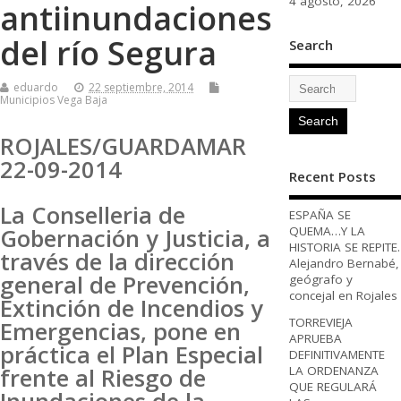
4 agosto, 2026
antiinundaciones
del río Segura
Search
eduardo
22 septiembre, 2014
Municipios Vega Baja
ROJALES/GUARDAMAR
22-09-2014
Recent Posts
La Conselleria de
ESPAÑA SE
QUEMA…Y LA
Gobernación y Justicia, a
HISTORIA SE REPITE.
través de la dirección
Alejandro Bernabé,
general de Prevención,
geógrafo y
concejal en Rojales
Extinción de Incendios y
TORREVIEJA
Emergencias, pone en
APRUEBA
práctica el Plan Especial
DEFINITIVAMENTE
LA ORDENANZA
frente al Riesgo de
QUE REGULARÁ