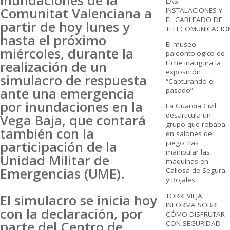
Inundaciones de la
LAS
Comunitat Valenciana a
INSTALACIONES Y
EL CABLEADO DE
partir de hoy lunes y
TELECOMUNICACIO
hasta el próximo
El museo
miércoles, durante la
paleontológico de
Elche inaugura la
realización de un
exposición
simulacro de respuesta
“Capturando el
ante una emergencia
pasado”
por inundaciones en la
La Guardia Civil
desarticula un
Vega Baja, que contará
grupo que robaba
también con la
en salones de
participación de la
juego tras
manipular las
Unidad Militar de
máquinas en
Emergencias (UME).
Callosa de Segura
y Rojales
TORREVIEJA
El simulacro se inicia hoy
INFORMA SOBRE
con la declaración, por
CÓMO DISFRUTAR
parte del Centro de
CON SEGURIDAD