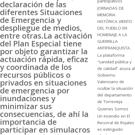
participativos
declaración de las
JORNADAS DE
diferentes Situaciones
MEMORIA
de Emergencia y
HISTÓRICA VIENTO
despliegue de medios,
DEL PUEBLO EN
entre otras.La activación
HOMENAJE A LA
del Plan Especial tiene
GUERRILLA
ANTIFRANQUISTA.
por objeto garantizar la
La plataforma
actuación rápida, eficaz
“sanidad pública y
y coordinada de los
de calidad” acusa al
recursos públicos o
Gobierno
privados en situaciones
Valenciano de
de emergencia por
ocultar la situación
del departamento
inundaciones y
de Torrevieja
minimizar sus
Quienes Somos
consecuencias, de ahí la
Un incendio en El
importancia de
Recorral de Rojales
participar en simulacros
es extinguido