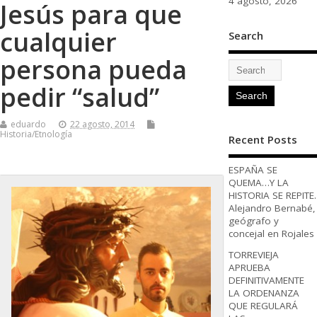
4 agosto, 2026
Jesús para que
cualquier
Search
persona pueda
pedir “salud”
eduardo
22 agosto, 2014
Historia/Etnología
Recent Posts
ESPAÑA SE
QUEMA…Y LA
HISTORIA SE REPITE.
Alejandro Bernabé,
geógrafo y
concejal en Rojales
TORREVIEJA
APRUEBA
DEFINITIVAMENTE
LA ORDENANZA
QUE REGULARÁ