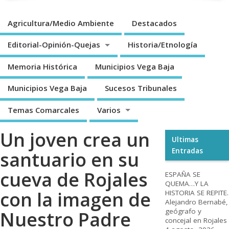
Agricultura/Medio Ambiente
Destacados
Editorial-Opinión-Quejas
Historia/Etnología
Memoria Histórica
Municipios Vega Baja
Municipios Vega Baja
Sucesos Tribunales
Temas Comarcales
Varios
Un joven crea un
Ultimas
Entradas
santuario en su
cueva de Rojales
ESPAÑA SE
QUEMA…Y LA
con la imagen de
HISTORIA SE REPITE.
Alejandro Bernabé,
geógrafo y
Nuestro Padre
concejal en Rojales